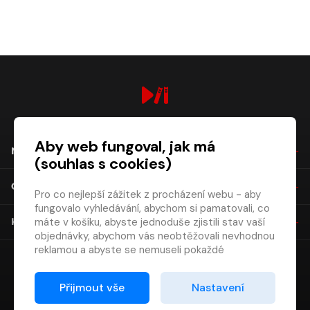
digiport.cz © 2026
Aby web fungoval, jak má
NÁKUP
(souhlas s cookies)
O SPOLEČNOSTI
Pro co nejlepší zážitek z procházení webu - aby
fungovalo vyhledávání, abychom si pamatovali, co
máte v košíku, abyste jednoduše zjistili stav vaší
KONTAKT
objednávky, abychom vás neobtěžovali nevhodnou
reklamou a abyste se nemuseli pokaždé
přihlašovat.
Proto od vás potřebujeme souhlas se
Přijmout vše
Nastavení
zpracováním souborů cookies
, tj. malých souborů,