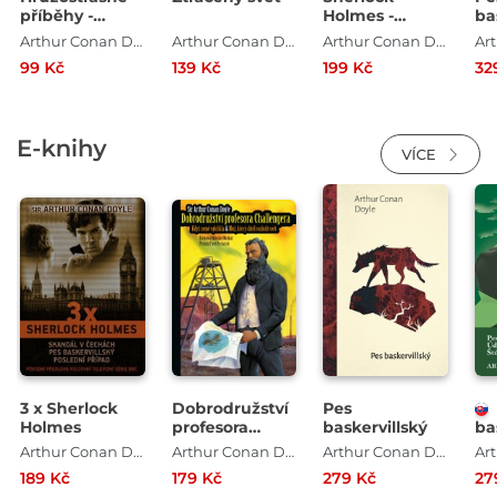
příběhy -
Holmes -
ba
Vřeštící lebka
Vzpomínka na
Arthur Conan Doyle
Arthur Conan Doyle
Arthur Conan Doyle
prázdný dům /
99 Kč
139 Kč
199 Kč
32
Dr.Watson
vzpomíná
E-knihy
VÍCE
3 x Sherlock
Dobrodružství
Pes
Holmes
profesora
baskervillský
ba
Challengera
Úd
Arthur Conan Doyle
Arthur Conan Doyle
Arthur Conan Doyle
Št
189 Kč
179 Kč
279 Kč
27
če