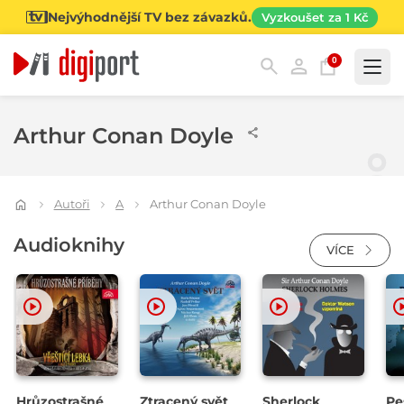
Nejvýhodnější TV bez závazků.
Vyzkoušet za 1 Kč
0
Kategorie
Arthur Conan Doyle
Autoři
A
Arthur Conan Doyle
Audioknihy
VÍCE
Hrůzostrašné
Ztracený svět
Sherlock
Pe