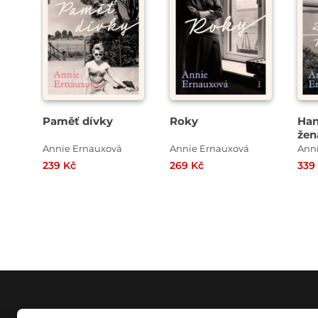
Paměť dívky
Roky
Han
žen
kol
Annie Ernauxová
Annie Ernauxová
Ann
tm
239 Kč
269 Kč
339