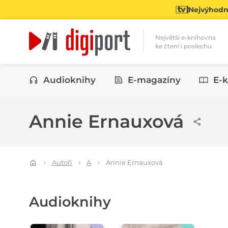
Nejvýhodně
Největší e-knihovna
ke čtení i poslechu
Kategorie
Audioknihy
E-magazíny
E-k
Annie Ernauxová
Autoři
A
Annie Ernauxová
Audioknihy