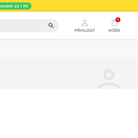
koušet za 1 Kč
0
PŘIHLÁSIT
KOŠÍK