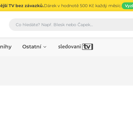
jší TV bez závazků.
Dárek v hodnotě 500 Kč každý měsíc.
Vyz
Vyhledávání
nihy
Ostatní