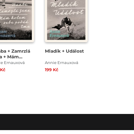
ba + Zamrzlá
Mladík + Událost
a + Mám
em sebe pořád
ie Ernauxová
Annie Ernauxová
u
 Kč
199 Kč