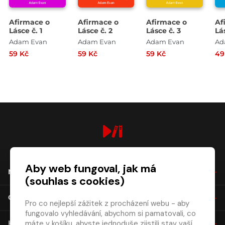
Afirmace o
Afirmace o
Afirmace o
Af
Lásce č. 1
Lásce č. 2
Lásce č. 3
Lá
č. 
Adam Evan
Adam Evan
Adam Evan
Ad
59 Kč
59 Kč
59 Kč
49
digiport.cz © 2026
Aby web fungoval, jak má
NÁKUP
(souhlas s cookies)
O SPOLEČNOSTI
Pro co nejlepší zážitek z procházení webu - aby
fungovalo vyhledávání, abychom si pamatovali, co
máte v košíku, abyste jednoduše zjistili stav vaší
KONTAKT