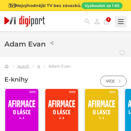
Nejvýhodnější TV bez závazků.
Vyzkoušet za 1 Kč
0
Kategorie
Adam Evan
Autoři
A
Adam Evan
E-knihy
VÍCE