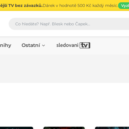
jší TV bez závazků.
Dárek v hodnotě 500 Kč každý měsíc.
Vyz
Vyhledávání
nihy
Ostatní