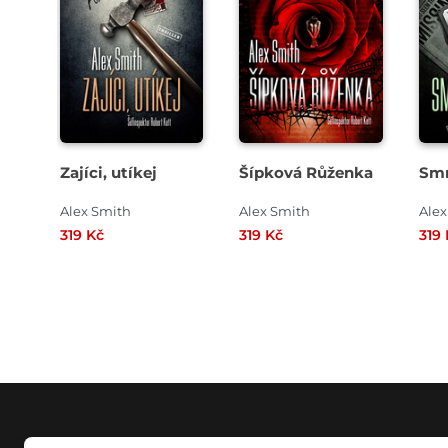
Zajíci, utíkej
Šípková Růženka
Smr
Alex Smith
Alex Smith
Alex
319 Kč
319 Kč
319 