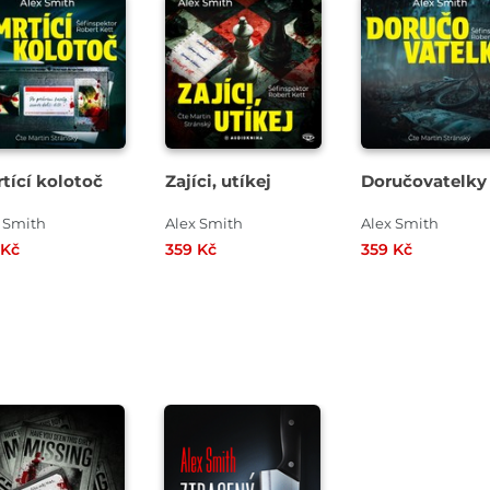
řehrát
Přehrát
Přehrát
kázku
ukázku
ukázku
tící kolotoč
Zajíci, utíkej
Doručovatelky
 Smith
Alex Smith
Alex Smith
 Kč
359 Kč
359 Kč