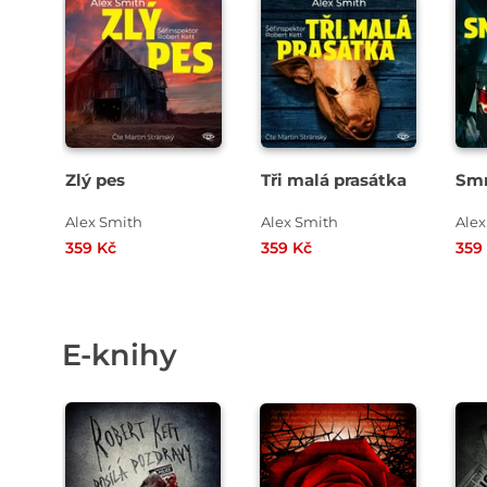
Přehrát
Přehrát
P
ukázku
ukázku
u
Zlý pes
Tři malá prasátka
Smr
Alex Smith
Alex Smith
Alex
359 Kč
359 Kč
359
E-knihy