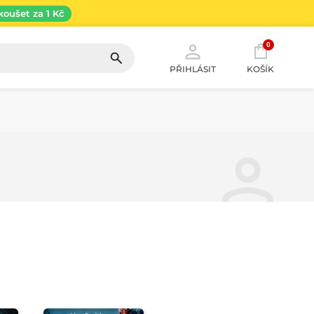
koušet za 1 Kč
0
PŘIHLÁSIT
KOŠÍK