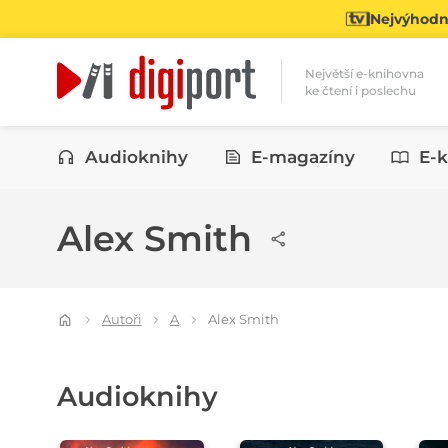
Nejvýhodně
Největší e-knihovna
ke čtení i poslechu
Kategorie
Audioknihy
E-magazíny
E-k
Alex Smith
Autoři
A
Alex Smith
Audioknihy