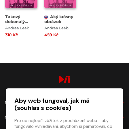
Takový
Aký krásny
dokonalý
obrázok
obrázek
Andrea Leeb
Andrea Leeb
310 Kč
459 Kč
digiport.cz © 2026
Aby web fungoval, jak má
NÁKUP
(souhlas s cookies)
O SPOLEČNOSTI
Pro co nejlepší zážitek z procházení webu - aby
fungovalo vyhledávání, abychom si pamatovali, co