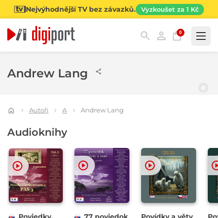
Nejvýhodnější TV bez závazků.
Vyzkoušet za 1 Kč
0
Kategorie
Andrew Lang
Autoři
A
Andrew Lang
Audioknihy
Poviedky,
77 poviedok
Povídky a věty
Po