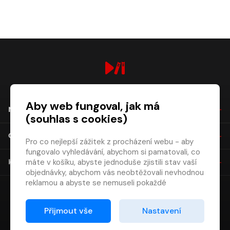
digiport.cz © 2026
Aby web fungoval, jak má
NÁKUP
(souhlas s cookies)
O SPOLEČNOSTI
Pro co nejlepší zážitek z procházení webu - aby
fungovalo vyhledávání, abychom si pamatovali, co
máte v košíku, abyste jednoduše zjistili stav vaší
KONTAKT
objednávky, abychom vás neobtěžovali nevhodnou
reklamou a abyste se nemuseli pokaždé
přihlašovat.
Proto od vás potřebujeme souhlas se
Přijmout vše
Nastavení
zpracováním souborů cookies
, tj. malých souborů,