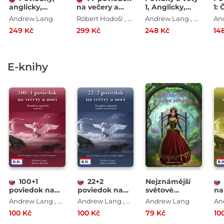
anglicky,
na večery a
1, Anglicky,
1:
slovensky 3
noci
Česky
Andrew Lang
Róbert Hodoši , Andrew Lang
Andrew Lang , Róbert Hodoši
249 Kč
299 Kč
248 Kč
14
E-knihy
100+1
22+2
Nejznámější
poviedok na
poviedok na
světové
na
večery a noci
večery a noci
pohádky
no
Andrew Lang , Róbert Hodoši
Andrew Lang , Róbert Hodoši
Andrew Lang
100 Kč
100 Kč
79 Kč
10