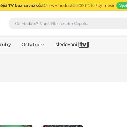
jší TV bez závazků.
Dárek v hodnotě 500 Kč každý měsíc.
Vyz
Vyhledávání
nihy
Ostatní