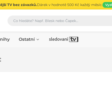
jší TV bez závazků.
Dárek v hodnotě 500 Kč každý měsíc.
Vyz
Vyhledávání
nihy
Ostatní