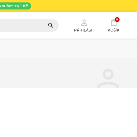
koušet za 1 Kč
0
PŘIHLÁSIT
KOŠÍK