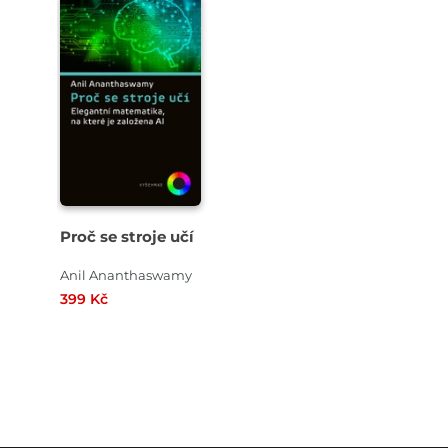
Proč se stroje učí
Anil Ananthaswamy
399 Kč