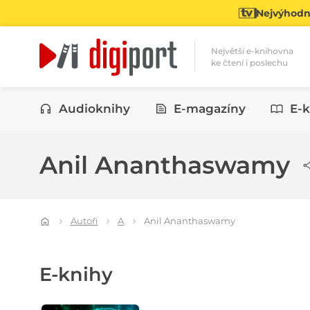
Nejvýhodně
Největší e-knihovna
ke čtení i poslechu
Kategorie
Audioknihy
E-magazíny
E-k
Anil Ananthaswamy
Autoři
A
Anil Ananthaswamy
E-knihy