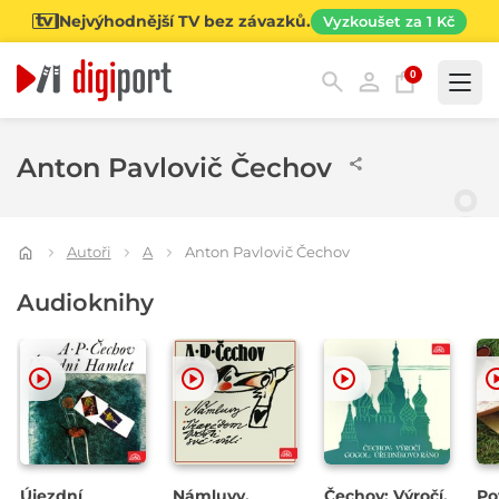
Nejvýhodnější TV bez závazků.
Vyzkoušet za 1 Kč
0
Kategorie
Anton Pavlovič Čechov
Autoři
A
Anton Pavlovič Čechov
Audioknihy
Újezdní
Námluvy,
Čechov: Výročí,
Po