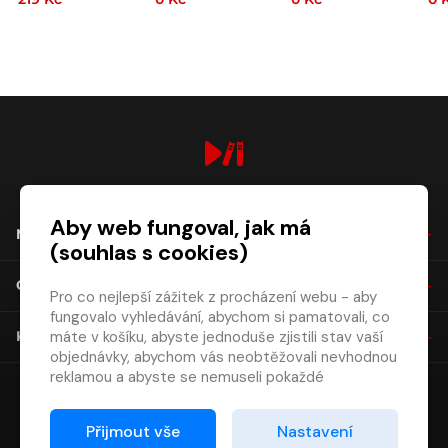
digiport.cz © 2026
Aby web fungoval, jak má
NÁKUP
(souhlas s cookies)
O SPOLEČNOSTI
Pro co nejlepší zážitek z procházení webu - aby
fungovalo vyhledávání, abychom si pamatovali, co
máte v košíku, abyste jednoduše zjistili stav vaší
KONTAKT
objednávky, abychom vás neobtěžovali nevhodnou
reklamou a abyste se nemuseli pokaždé
přihlašovat.
Proto od vás potřebujeme souhlas se
Přijmout vše
Nastavení