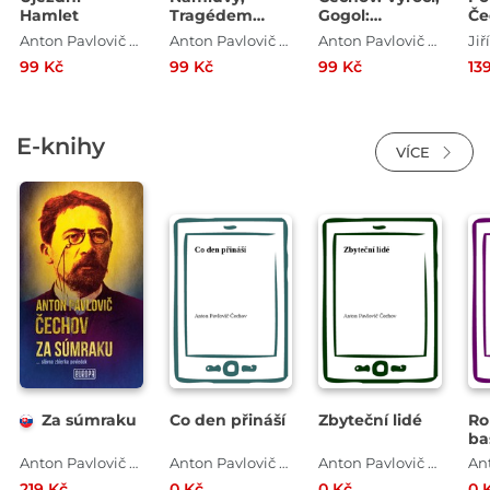
Hamlet
Tragédem
Gogol:
Če
proti své vůli
Úředníkovo
Anton Pavlovič Čechov
Anton Pavlovič Čechov
Anton Pavlovič Čechov
ráno. Výběr
99 Kč
99 Kč
99 Kč
13
scén
E-knihy
VÍCE
Za súmraku
Co den přináší
Zbyteční lidé
Ro
ba
Anton Pavlovič Čechov
Anton Pavlovič Čechov
Anton Pavlovič Čechov
219 Kč
0 Kč
0 Kč
0 