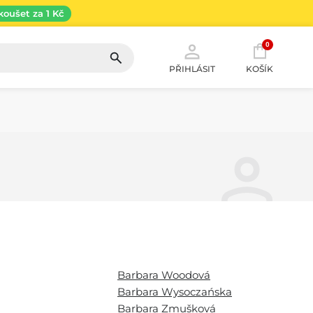
koušet za 1 Kč
0
PŘIHLÁSIT
KOŠÍK
Barbara Woodová
Barbara Wysoczańska
Barbara Zmušková