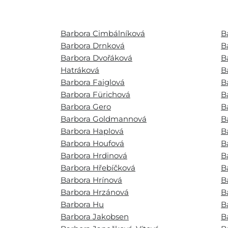
Barbora Cimbálníková
B
Barbora Drnková
B
Barbora Dvořáková
B
Hatráková
B
Barbora Faiglová
B
Barbora Fürichová
B
Barbora Gero
B
Barbora Goldmannová
B
Barbora Haplová
B
Barbora Houfová
B
Barbora Hrdinová
B
Barbora Hřebíčková
B
Barbora Hrínová
B
Barbora Hrzánová
B
Barbora Hu
B
Barbora Jakobsen
B