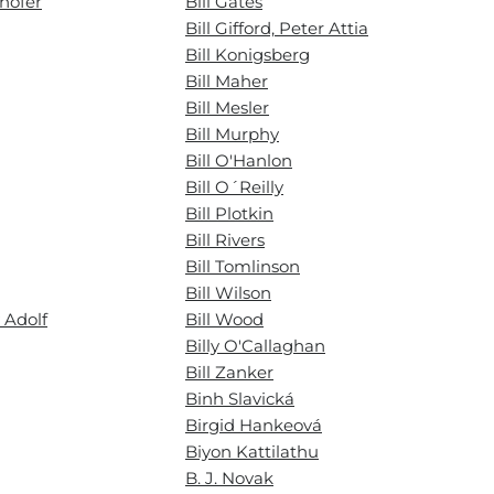
hofer
Bill Gates
Bill Gifford, Peter Attia
Bill Konigsberg
Bill Maher
Bill Mesler
Bill Murphy
Bill O'Hanlon
Bill O´Reilly
Bill Plotkin
Bill Rivers
Bill Tomlinson
Bill Wilson
 Adolf
Bill Wood
Billy O'Callaghan
Bill Zanker
Binh Slavická
Birgid Hankeová
Biyon Kattilathu
B. J. Novak