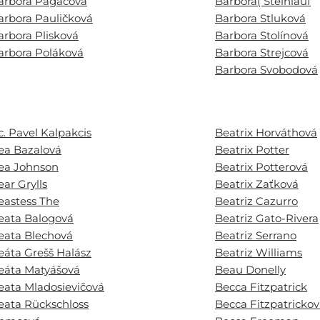
arbora Pagáčová
Barbora( Steinlauf
arbora Pauličková
Barbora Stluková
arbora Plisková
Barbora Stolínová
arbora Poláková
Barbora Strejcová
Barbora Svobodová
c. Pavel Kalpakcis
Beatrix Horváthová
ea Bazalová
Beatrix Potter
ea Johnson
Beatrix Potterová
ear Grylls
Beatrix Zaťková
eastess The
Beatriz Cazurro
eata Balogová
Beatriz Gato-Rivera
eata Blechová
Beatriz Serrano
eáta Grešš Halász
Beatriz Williams
eáta Matyášová
Beau Donelly
eata Mladosievičová
Becca Fitzpatrick
eata Rückschloss
Becca Fitzpatricko