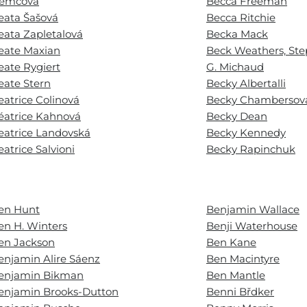
emcová
Becca Freeman
eata Šašová
Becca Ritchie
eata Zapletalová
Becka Mack
eate Maxian
Beck Weathers, St
eate Rygiert
G. Michaud
eate Stern
Becky Albertalli
eatrice Colinová
Becky Chambersov
éatrice Kahnová
Becky Dean
eatrice Landovská
Becky Kennedy
eatrice Salvioni
Becky Rapinchuk
en Hunt
Benjamin Wallace
en H. Winters
Benji Waterhouse
en Jackson
Ben Kane
enjamin Alire Sáenz
Ben Macintyre
enjamin Bikman
Ben Mantle
enjamin Brooks-Dutton
Benni Břdker