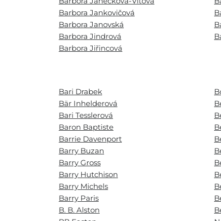
Barbora Janečková-Vítová
B
Barbora Jankovičová
B
Barbora Janovská
B
Barbora Jindrová
B
Barbora Jiřincová
Bari Drabek
B
Bär Inhelderová
B
Bari Tesslerová
B
Baron Baptiste
B
Barrie Davenport
B
Barry Buzan
B
Barry Gross
B
Barry Hutchison
B
Barry Michels
B
Barry Paris
B
B. B. Alston
B