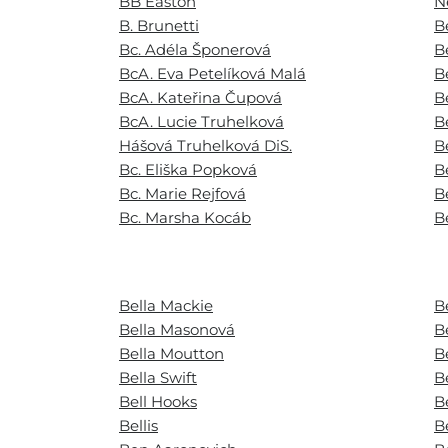
BB Easton
N
B. Brunetti
B
Bc. Adéla Šponerová
B
BcA. Eva Petelíková Malá
B
BcA. Kateřina Čupová
B
BcA. Lucie Truhelková
B
Hášová Truhelková DiS.
B
Bc. Eliška Popková
B
Bc. Marie Rejfová
B
Bc. Marsha Kocáb
B
Bella Mackie
B
Bella Masonová
B
Bella Moutton
B
Bella Swift
B
Bell Hooks
B
Bellis
B