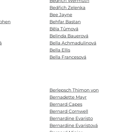
Bedřich Wermuth
Bedřich Zelenka
Bee Jayne
ephen
Behfar Bastan
Běla Tůmová
Belinda Bauerová
á
Bella Achmadulinová
Bella Ellis
Bella Francesová
Berlepsch Thimon von
Bernadette Mayr
Bernard Capes
Bernard Cornwell
Bernardine Evaristo
Bernardine Evaristová