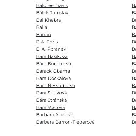
Baldree Travis
B
Bálek Jaroslav
B
Bal Khabra
B
Balla
B
Banán
B
B.A. Paris
B
B. A. Poranek
B
Bára Basiková
B
Bára Buchalová
B
Barack Obama
B
Bára Dočkalová
B
Bára Nesvadbová
B
Bara Stluková
B
Bára Stránská
B
Bára Voštová
B
Barbara Abelová
B
Barbara Barron-Tiegerová
B