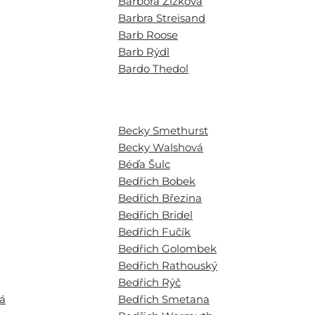
Barbora Žižková
Barbra Streisand
Barb Roose
Barb Rýdl
Bardo Thedol
Becky Smethurst
Becky Walshová
Béďa Šulc
Bedřich Bobek
Bedřich Březina
Bedřich Bridel
Bedřich Fučík
Bedřich Golombek
Bedřich Rathouský
Bedřich Rýč
vá
Bedřich Smetana