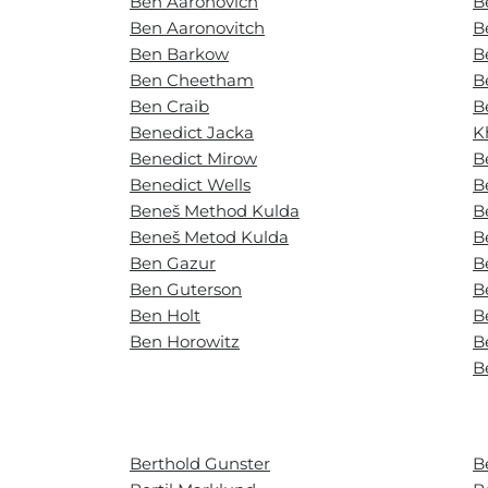
Ben Aaronovich
B
Ben Aaronovitch
B
Ben Barkow
B
Ben Cheetham
B
Ben Craib
B
Benedict Jacka
K
Benedict Mirow
B
Benedict Wells
B
Beneš Method Kulda
B
Beneš Metod Kulda
B
Ben Gazur
B
Ben Guterson
B
Ben Holt
B
Ben Horowitz
B
B
Berthold Gunster
B