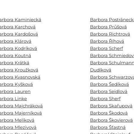
arbora Kaminiecká
Barbora Postráneck
arbora Karchová
Barbora Průšová
arbora Kardošová
Barbora Richtrová
arbora Klárová
Barbora Říhová
arbora Kodríková
Barbora Scherf
arbora Koutná
Barbora Schmiedov
arbora Krátká
Barbora Schulman
arbora Kroužková
Dudíková
arbora Kvasnovská
Barbora Schwarzov
arbora Kyšková
Barbora Šedíková
arbora Lauren
Barbora Seidlová
arbora Linke
Barbora Sherf
arbora Majchráková
Barbora Skařupová
arbora Majerníková
Barbora Škodová
arbora Melíková
Barbora Škovierová
arbora Mlezivová
Barbora Šťastná