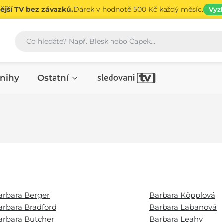
jší TV bez závazků.
Dárek v hodnotě 500 Kč každý měsíc.
Vyz
Vyhledávání
nihy
Ostatní
arbara Berger
Barbara Köpplová
arbara Bradford
Barbara Labanová
arbara Butcher
Barbara Leahy