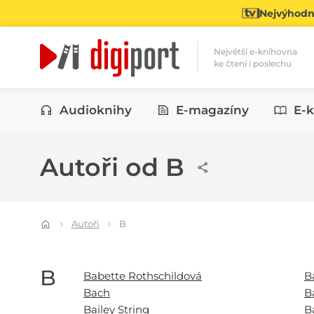
Nejvýhodně
Největší e-knihovna
ke čtení i poslechu
Kategorie
Audioknihy
E-magazíny
E-k
Autoři od B
Autoři
B
B
Babette Rothschildová
B
Bach
B
Bailey String
B