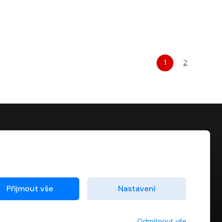
1
2
KONTAKT
info@digiport.cz
Přijmout vše
Nastavení
Odmítnout vše