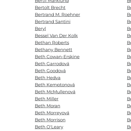
Bertil Marklund
B
Bertolt Brecht
B
Bertrand M. Roehner
B
Bertrand Santini
B
Beryl
B
Bessel Van Der Kolk
B
Bethan Roberts
B
Bethany Bennett
B
Beth Cowan-Erskine
B
Beth Garrodová
B
Beth Goodová
B
Beth Hedva
B
Beth Kemptonová
B
Beth McMullenová
B
Beth Miller
B
Beth Moran
B
Beth Morreyová
B
Beth Morrison
B
Beth O'Leary
B