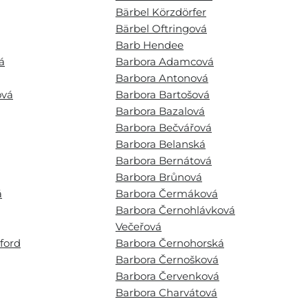
Bärbel Körzdörfer
Bärbel Oftringová
Barb Hendee
á
Barbora Adamcová
Barbora Antonová
ová
Barbora Bartošová
Barbora Bazalová
Barbora Bečvářová
Barbora Belanská
Barbora Bernátová
Barbora Brůnová
á
Barbora Čermáková
Barbora Černohlávková
Večeřová
ford
Barbora Černohorská
Barbora Černošková
Barbora Červenková
Barbora Charvátová