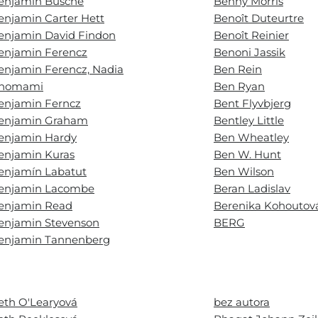
enjamin Busche
Benny Morris
enjamin Carter Hett
Benoît Duteurtre
enjamin David Findon
Benoît Reinier
enjamin Ferencz
Benoni Jassik
enjamin Ferencz, Nadia
Ben Rein
homami
Ben Ryan
enjamin Ferncz
Bent Flyvbjerg
enjamin Graham
Bentley Little
enjamin Hardy
Ben Wheatley
enjamin Kuras
Ben W. Hunt
enjamín Labatut
Ben Wilson
enjamin Lacombe
Beran Ladislav
enjamin Read
Berenika Kohoutov
enjamin Stevenson
BERG
enjamin Tannenberg
eth O'Learyová
bez autora