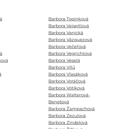
á
Barbora Topinková
Barbora Vajsejtlová
Barbora Vanická
Barbora Vázquezová
Barbora Večeřová
á
Barbora Vegrichtová
nová
Barbora Veselá
Barbora Vítů
á
Barbora Vlasáková
Barbora Voráčová
Barbora Votíková
Barbora Walterová-
Benešová
Barbora Žampachová
Barbora Zezulová
Barbora Zindelová