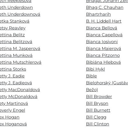
eth Reeklesová
Bhagat Johann Zeil
eth Underdown
Bhag C. Chauhan
eth Underdownová
Bhartrharih
etka Stanková
B. H. Liddell Hart
etsy Reavley
Bianca Bellová
ettina Belitz
Bianca Capellová
ettina Belitzová
Bianca Iosivoni
ettina M. Jasperová
Bianca Maierová
ettina Munková
Bianca Pitzorno
ettina Mutschlerová
Bibiána Hlebová
ettina Storks
Bibi Hykl
etty J. Eadie
Bible
etty J. Eadieová
Bielohorský (Gustáv
etty MacDonaldová
Bežo)
etty McDonaldová
Bill Browder
ety Martinová
Bill Bryson
everly Engel
Bill Burnett
ex Hogan
Bill Clegg
ex Hoganová
Bill Clinton