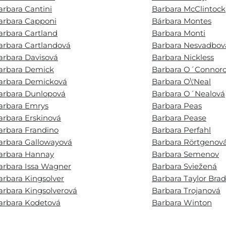
arbara Cantini
Barbara McClintock
arbara Capponi
Bárbara Montes
arbara Cartland
Barbara Monti
arbara Cartlandová
Barbara Nesvadbov
arbara Davisová
Barbara Nickless
arbara Demick
Barbara O´Connor
arbara Demicková
Barbara O\'Neal
arbara Dunlopová
Barbara O´Nealová
arbara Emrys
Barbara Peas
arbara Erskinová
Barbara Pease
arbara Frandino
Barbara Perfahl
arbara Gallowayová
Barbara Rörtgenov
arbara Hannay
Barbara Semenov
arbara Issa Wagner
Barbara Sviežená
arbara Kingsolver
Barbara Taylor Brad
arbara Kingsolverová
Barbara Trojanová
arbara Kodetová
Barbara Winton