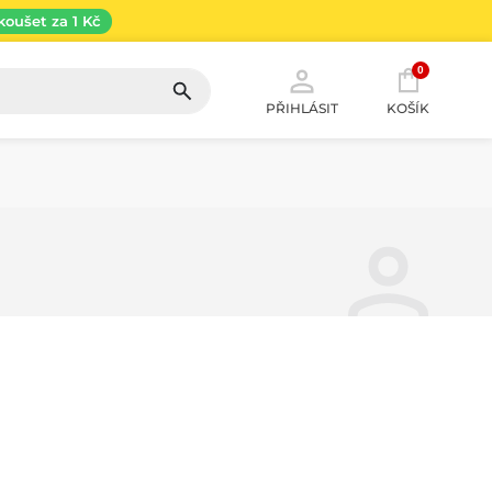
koušet za 1 Kč
0
PŘIHLÁSIT
KOŠÍK