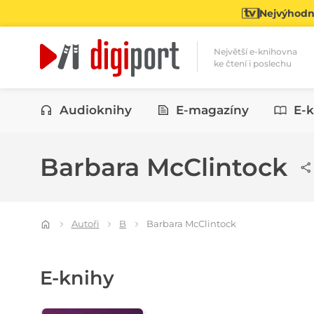
Nejvýhodně
Největší e-knihovna
ke čtení i poslechu
Kategorie
Audioknihy
E-magazíny
E-k
Barbara McClintock
Autoři
B
Barbara McClintock
E-knihy