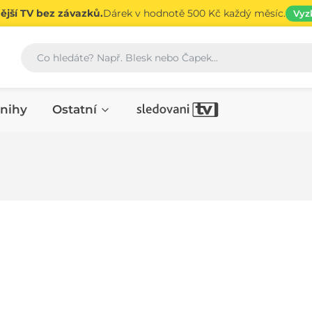
jší TV bez závazků.
Dárek v hodnotě 500 Kč každý měsíc.
Vyz
Vyhledávání
nihy
Ostatní