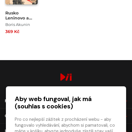
Rusko
Leninovo a
Stalinovo
Boris Akunin
369 Kč
digiport.cz © 2026
Aby web fungoval, jak má
NÁKUP
(souhlas s cookies)
O SPOLEČNOSTI
Pro co nejlepší zážitek z procházení webu - aby
fungovalo vyhledávání, abychom si pamatovali, co
máte v košíku, abyste jednoduše zjistili stav vaší
KONTAKT