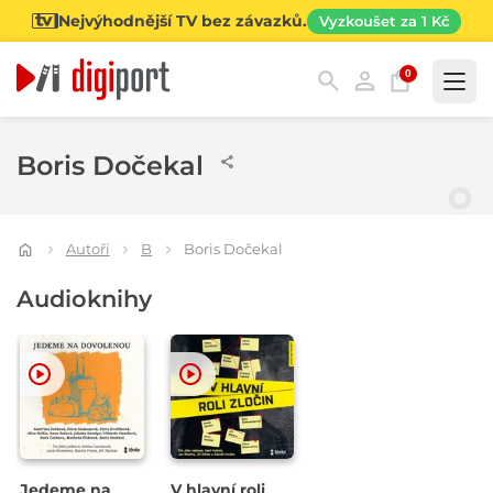
Nejvýhodnější TV bez závazků.
Vyzkoušet za 1 Kč
0
Kategorie
Boris Dočekal
Autoři
B
Boris Dočekal
Audioknihy
Jedeme na
V hlavní roli