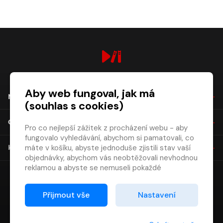
digiport.cz © 2026
Aby web fungoval, jak má
NÁKUP
(souhlas s cookies)
O SPOLEČNOSTI
Pro co nejlepší zážitek z procházení webu - aby
fungovalo vyhledávání, abychom si pamatovali, co
máte v košíku, abyste jednoduše zjistili stav vaší
KONTAKT
objednávky, abychom vás neobtěžovali nevhodnou
reklamou a abyste se nemuseli pokaždé
přihlašovat.
Proto od vás potřebujeme souhlas se
Přijmout vše
Nastavení
zpracováním souborů cookies
, tj. malých souborů,
které se dočasně ukládají ve vašem prohlížeči.