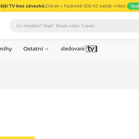
jší TV bez závazků.
Dárek v hodnotě 500 Kč každý měsíc.
Vyz
Vyhledávání
nihy
Ostatní