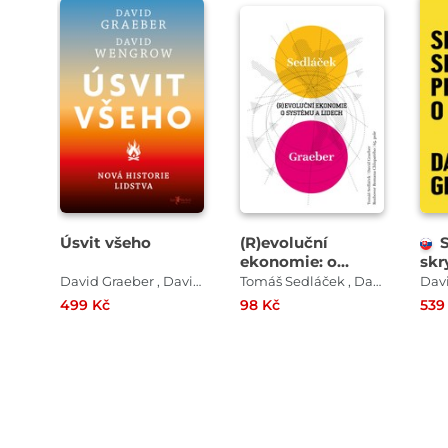
Úsvit všeho
(R)evoluční
ekonomie: o
skr
systému a lidech
sve
David Graeber , David Wengrow
Tomáš Sedláček , David Graeber , Roman Chlupatý
Dav
499 Kč
98 Kč
539