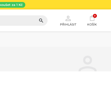
koušet za 1 Kč
0
PŘIHLÁSIT
KOŠÍK