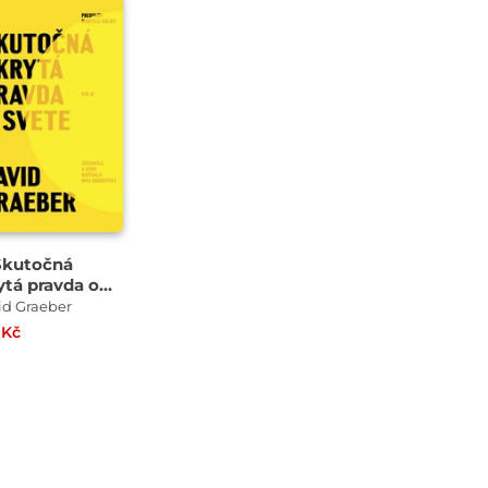
Skutočná
ytá pravda o
te
id Graeber
 Kč