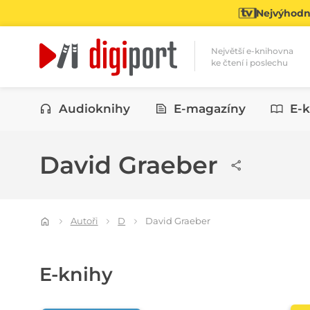
Nejvýhodně
Největší e-knihovna
ke čtení i poslechu
Kategorie
Audioknihy
E-magazíny
E-k
David Graeber
Autoři
D
David Graeber
E-knihy