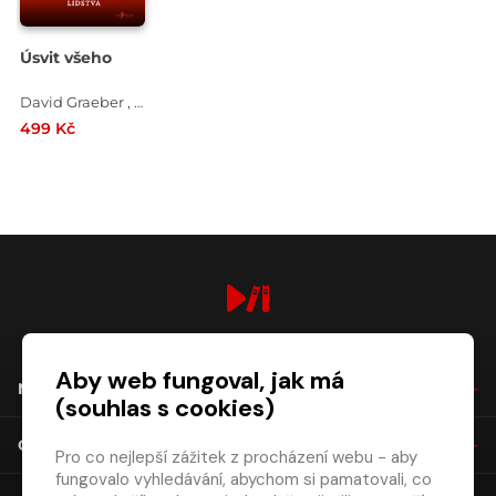
Úsvit všeho
David Graeber , David Wengrow
499 Kč
digiport.cz © 2026
Aby web fungoval, jak má
NÁKUP
(souhlas s cookies)
O SPOLEČNOSTI
Pro co nejlepší zážitek z procházení webu - aby
fungovalo vyhledávání, abychom si pamatovali, co