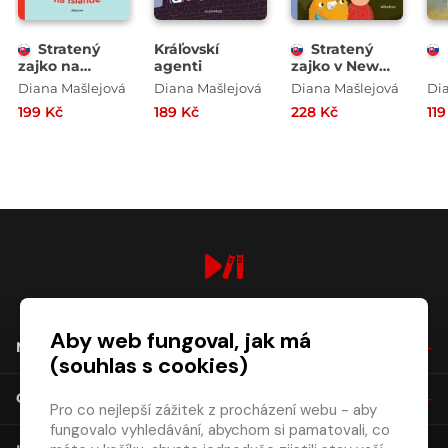
Stratený
Kráľovskí
Stratený
zajko na
agenti
zajko v New
Islande
Yorku
Diana Mašlejová
Diana Mašlejová
Diana Mašlejová
Di
199 Kč
189 Kč
228 Kč
119
digiport.cz © 2026
Aby web fungoval, jak má
NÁKUP
(souhlas s cookies)
O SPOLEČNOSTI
Pro co nejlepší zážitek z procházení webu - aby
fungovalo vyhledávání, abychom si pamatovali, co