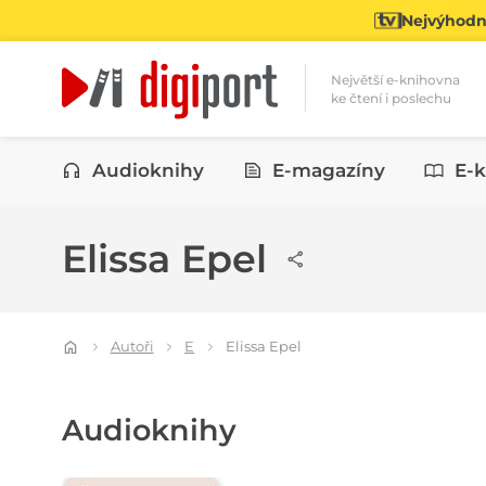
Nejvýhodně
Největší e-knihovna
ke čtení i poslechu
Kategorie
Audioknihy
E-magazíny
E-k
Elissa Epel
Autoři
E
Elissa Epel
Audioknihy