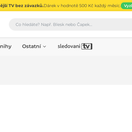
jší TV bez závazků.
Dárek v hodnotě 500 Kč každý měsíc.
Vyz
Vyhledávání
nihy
Ostatní