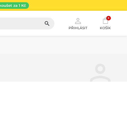
koušet za 1 Kč
0
PŘIHLÁSIT
KOŠÍK