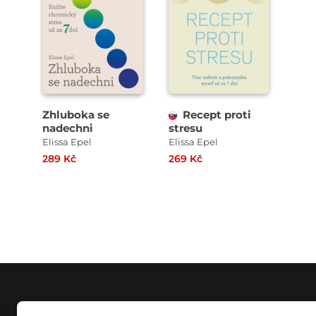
Zhluboka se
Recept proti
nadechni
stresu
Elissa Epel
Elissa Epel
289 Kč
269 Kč