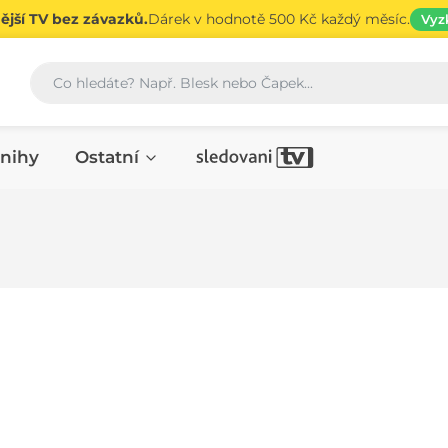
jší TV bez závazků.
Dárek v hodnotě 500 Kč každý měsíc.
Vyz
Vyhledávání
nihy
Ostatní