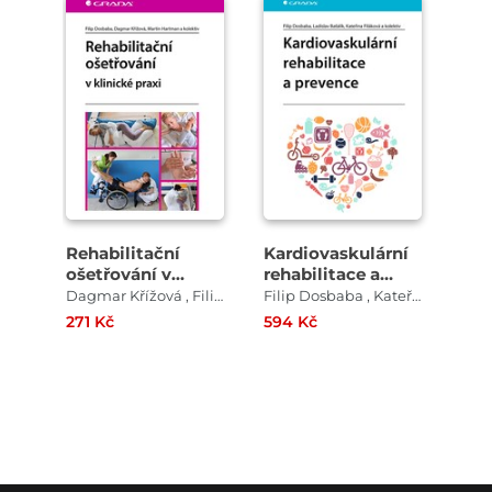
Rehabilitační
Kardiovaskulární
ošetřování v
rehabilitace a
klinické praxi
prevence
Dagmar Křížová , Filip Dosbaba , Martin Hartman
Filip Dosbaba , Kateřina Filáková , Ladislav Baťalík
271 Kč
594 Kč