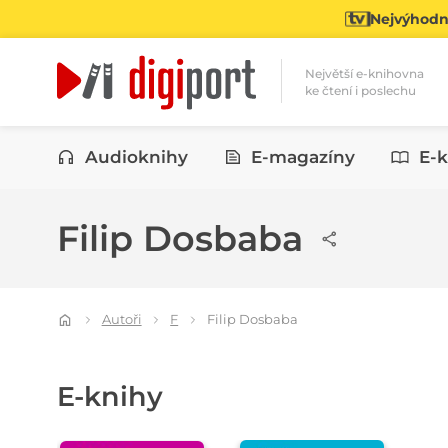
Nejvýhodně
Největší e-knihovna
ke čtení i poslechu
Kategorie
Audioknihy
E-magazíny
E-k
Filip Dosbaba
Autoři
F
Filip Dosbaba
E-knihy