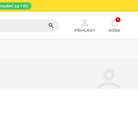
koušet za 1 Kč
0
PŘIHLÁSIT
KOŠÍK