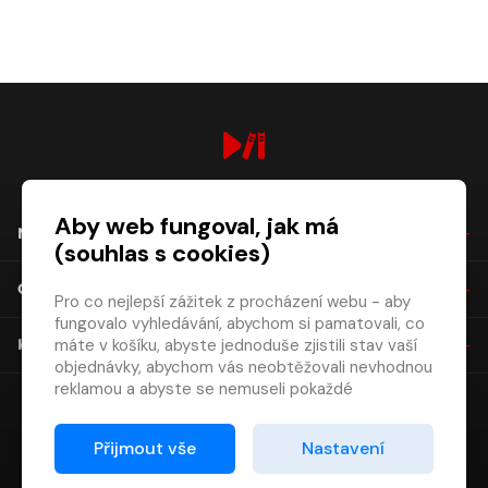
digiport.cz © 2026
Aby web fungoval, jak má
NÁKUP
(souhlas s cookies)
O SPOLEČNOSTI
Pro co nejlepší zážitek z procházení webu - aby
fungovalo vyhledávání, abychom si pamatovali, co
máte v košíku, abyste jednoduše zjistili stav vaší
KONTAKT
objednávky, abychom vás neobtěžovali nevhodnou
reklamou a abyste se nemuseli pokaždé
přihlašovat.
Proto od vás potřebujeme souhlas se
Přijmout vše
Nastavení
zpracováním souborů cookies
, tj. malých souborů,