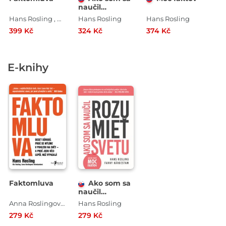
naučil
rozumieť svetu
Hans Rosling , Ola Rosling , Anna Roslingová Rönnlundová
Hans Rosling
Hans Rosling
399 Kč
324 Kč
374 Kč
E-knihy
Faktomluva
Ako som sa
naučil
rozumieť
Anna Roslingová Rönnlundová , Hans Rosling , Ola Rosling
Hans Rosling
svetu
279 Kč
279 Kč