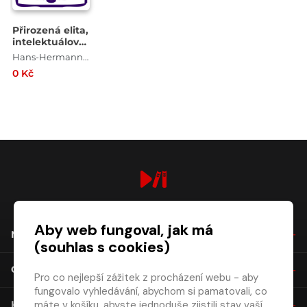
Přirozená elita,
intelektuálové
a stát
Hans-Hermann Hoppe
0 Kč
digiport.cz © 2026
Aby web fungoval, jak má
NÁKUP
(souhlas s cookies)
O SPOLEČNOSTI
Pro co nejlepší zážitek z procházení webu - aby
fungovalo vyhledávání, abychom si pamatovali, co
máte v košíku, abyste jednoduše zjistili stav vaší
KONTAKT