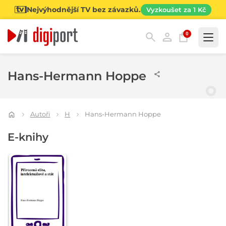
Nejvýhodnější TV bez závazků.
Vyzkoušet za 1 Kč
0
Kategorie
Hans-Hermann Hoppe
Autoři
H
Hans-Hermann Hoppe
E-knihy