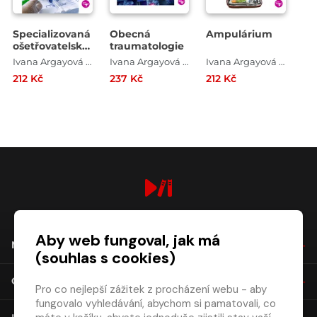
Specializovaná
Obecná
Ampulárium
ošetřovatelská
traumatologie
péče v
Ivana Argayová , Katarína Angelovičová , Lucia Dimunová
Ivana Argayová , Jozef Bujňák , Ľudmila Miženková
Ivana Argayová , Ľudmila Miženková
onkourologii
212 Kč
237 Kč
212 Kč
digiport.cz © 2026
Aby web fungoval, jak má
NÁKUP
(souhlas s cookies)
O SPOLEČNOSTI
Pro co nejlepší zážitek z procházení webu - aby
fungovalo vyhledávání, abychom si pamatovali, co