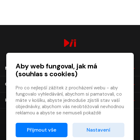
digiport.cz © 2026
Aby web fungoval, jak má
NÁKUP
(souhlas s cookies)
O SPOLEČNOSTI
Pro co nejlepší zážitek z procházení webu - aby
fungovalo vyhledávání, abychom si pamatovali, co
máte v košíku, abyste jednoduše zjistili stav vaší
KONTAKT
objednávky, abychom vás neobtěžovali nevhodnou
reklamou a abyste se nemuseli pokaždé
přihlašovat.
Proto od vás potřebujeme souhlas se
Přijmout vše
Nastavení
zpracováním souborů cookies
, tj. malých souborů,