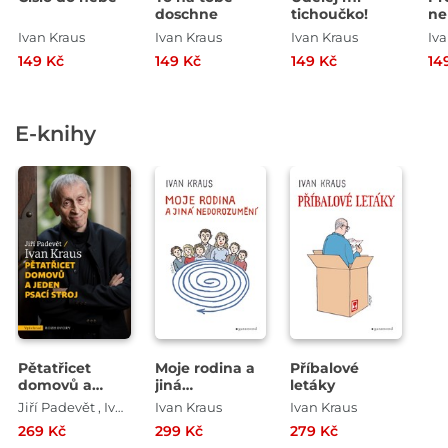
doschne
tichoučko!
ne
Ivan Kraus
Ivan Kraus
Ivan Kraus
Iva
149 Kč
149 Kč
149 Kč
14
E-knihy
Pětatřicet
Moje rodina a
Příbalové
domovů a
jiná
letáky
jeden psací
nedorozumění
Jiří Padevět , Ivan Kraus
Ivan Kraus
Ivan Kraus
stroj
269 Kč
299 Kč
279 Kč