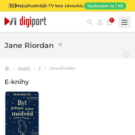
Nejvýhodnější TV bez závazků.
Vyzkoušet za 1 Kč
0
Kategorie
Jane Riordan
Autoři
J
Jane Riordan
E-knihy