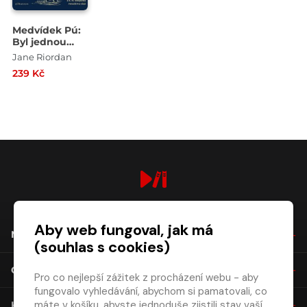
Medvídek Pú:
Byl jednou
jeden medvěd
Jane Riordan
239 Kč
digiport.cz © 2026
Aby web fungoval, jak má
NÁKUP
(souhlas s cookies)
O SPOLEČNOSTI
Pro co nejlepší zážitek z procházení webu - aby
fungovalo vyhledávání, abychom si pamatovali, co
máte v košíku, abyste jednoduše zjistili stav vaší
KONTAKT