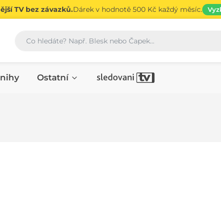
jší TV bez závazků.
Dárek v hodnotě 500 Kč každý měsíc.
Vyz
Vyhledávání
nihy
Ostatní