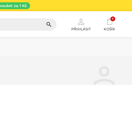
koušet za 1 Kč
0
PŘIHLÁSIT
KOŠÍK