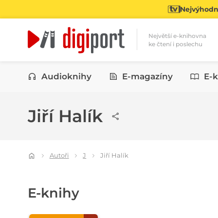
Nejvýhodně
Největší e-knihovna
ke čtení i poslechu
Kategorie
Audioknihy
E-magazíny
E-k
Jiří Halík
Autoři
J
Jiří Halík
E-knihy