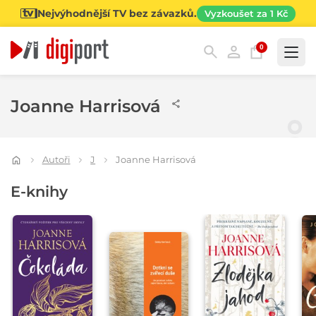
Nejvýhodnější TV bez závazků.
Vyzkoušet za 1 Kč
0
Kategorie
Joanne Harrisová
Autoři
J
Joanne Harrisová
E-knihy