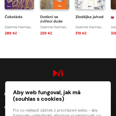
Čokoláda
Dotkni se
Zlodějka jahod
zvířecí duše
Joanne Harrisová
Joanne Harrisová
Joanne Harrisová
289 Kč
259 Kč
319 Kč
33
digiport.cz © 2026
Aby web fungoval, jak má
NÁKUP
(souhlas s cookies)
O SPOLEČNOSTI
Pro co nejlepší zážitek z procházení webu - aby
fungovalo vyhledávání, abychom si pamatovali, co