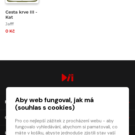
Cesta krve III -
Kat
Jafff
0 Kč
digiport.cz © 2026
Aby web fungoval, jak má
NÁKUP
(souhlas s cookies)
O SPOLEČNOSTI
Pro co nejlepší zážitek z procházení webu - aby
fungovalo vyhledávání, abychom si pamatovali, co
máte v košíku, abyste jednoduše zjistili stav vaší
KONTAKT