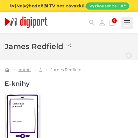
Nejvýhodnější TV bez závazků.
Vyzkoušet za 1 Kč
0
Kategorie
James Redfield
Autoři
J
James Redfield
E-knihy