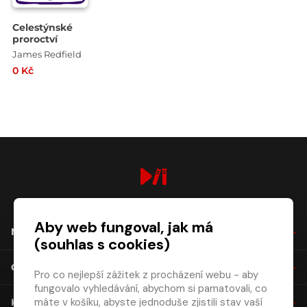
Celestýnské
proroctví
James Redfield
0 Kč
digiport.cz © 2026
Aby web fungoval, jak má
NÁKUP
(souhlas s cookies)
O SPOLEČNOSTI
Pro co nejlepší zážitek z procházení webu - aby
fungovalo vyhledávání, abychom si pamatovali, co
máte v košíku, abyste jednoduše zjistili stav vaší
KONTAKT