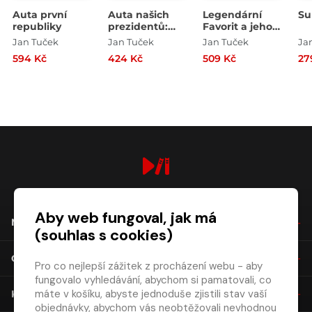
Auta první
Auta našich
Legendární
Su
republiky
prezidentů:
Favorit a jeho
1918-2024
sourozenci
Jan Tuček
Jan Tuček
Jan Tuček
Ja
594 Kč
424 Kč
509 Kč
27
digiport.cz © 2026
Aby web fungoval, jak má
NÁKUP
(souhlas s cookies)
O SPOLEČNOSTI
Pro co nejlepší zážitek z procházení webu - aby
fungovalo vyhledávání, abychom si pamatovali, co
máte v košíku, abyste jednoduše zjistili stav vaší
KONTAKT
objednávky, abychom vás neobtěžovali nevhodnou