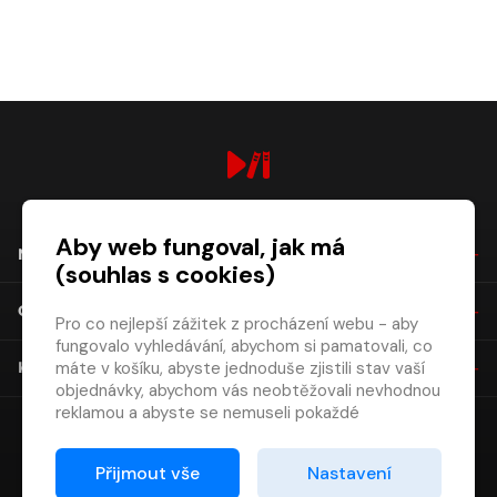
digiport.cz © 2026
Aby web fungoval, jak má
NÁKUP
(souhlas s cookies)
O SPOLEČNOSTI
Pro co nejlepší zážitek z procházení webu - aby
fungovalo vyhledávání, abychom si pamatovali, co
máte v košíku, abyste jednoduše zjistili stav vaší
KONTAKT
objednávky, abychom vás neobtěžovali nevhodnou
reklamou a abyste se nemuseli pokaždé
přihlašovat.
Proto od vás potřebujeme souhlas se
Přijmout vše
Nastavení
zpracováním souborů cookies
, tj. malých souborů,