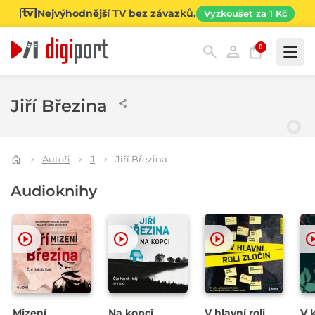
Nejvýhodnější TV bez závazků.
Vyzkoušet za 1 Kč
0
Kategorie
Jiří Březina
Autoři
J
Jiří Březina
Audioknihy
Mizení
Na kopci
V hlavní roli
V 