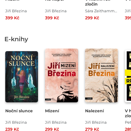
zločin
Jiří Březina
Jiří Březina
Sára Zeithammerová , Kristýna Trpková , David Urban , Radek Blažek , Petr Bým , Petra Klabouchová , Jiří Březina , Kateřina Surmanová , Marek Epstein , Boris Dočekal , Petra Dvořáková
Jiř
399 Kč
399 Kč
299 Kč
39
E-knihy
Noční slunce
Mizení
Nalezení
V h
zl
Jiří Březina
Jiří Březina
Jiří Březina
239 Kč
299 Kč
279 Kč
28