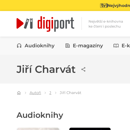
Nejvýhodně
Největší e-knihovna
ke čtení i poslechu
Kategorie
Audioknihy
E-magazíny
E-k
Jiří Charvát
Autoři
J
Jiří Charvát
Audioknihy