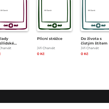
lady
Plicní strážce
Do života s
ilidské
čistým štítem
munikace
 Charvát
Jiří Charvát
Jiří Charvát
č
0 Kč
0 Kč