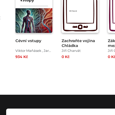
Cévní vstupy
Zachraňte vojína
Zák
Chládka
mez
ko
Viktor Maňásek , Jaroslav Čutora , Kateřina Lisová , Jiří Charvát , Vendelín Chovanec
Jiří Charvát
Jiří
934 Kč
0 Kč
0 K