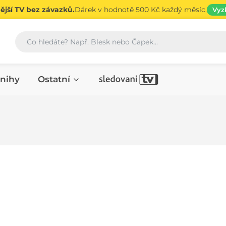
jší TV bez závazků.
Dárek v hodnotě 500 Kč každý měsíc.
Vyz
Vyhledávání
nihy
Ostatní