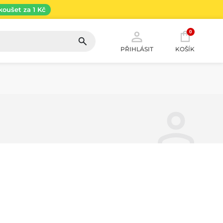
koušet za 1 Kč
0
PŘIHLÁSIT
KOŠÍK