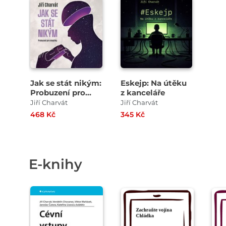
Přehrát
ukázku
Jak se stát nikým:
Eskejp: Na útěku
Probuzení pro
z kanceláře
skeptiky
Jiří Charvát
Jiří Charvát
468 Kč
345 Kč
E-knihy