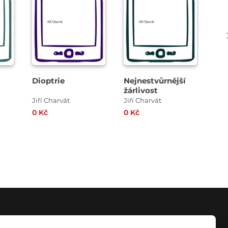
Dioptrie
Nejnestvůrnější
B f
žárlivost
Jiří Charvát
Jiří Charvát
Jiří
0 Kč
0 Kč
0 K