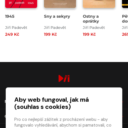
1945
Sny a sekyry
Ostny a
Pě
oprátky
do
je
Jiří Padevět
Jiří Padevět
Jiří Padevět
str
249 Kč
199 Kč
199 Kč
26
digiport.cz © 2026
Aby web fungoval, jak má
NÁKUP
(souhlas s cookies)
O SPOLEČNOSTI
Pro co nejlepší zážitek z procházení webu - aby
fungovalo vyhledávání, abychom si pamatovali, co