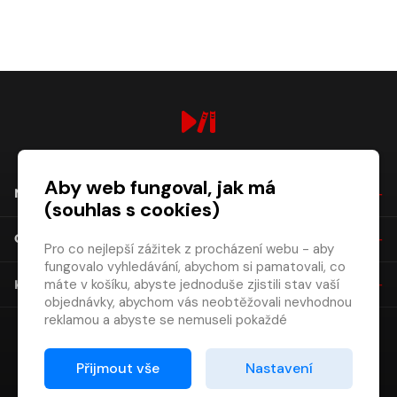
digiport.cz © 2026
Aby web fungoval, jak má
NÁKUP
(souhlas s cookies)
O SPOLEČNOSTI
Pro co nejlepší zážitek z procházení webu - aby
fungovalo vyhledávání, abychom si pamatovali, co
máte v košíku, abyste jednoduše zjistili stav vaší
KONTAKT
objednávky, abychom vás neobtěžovali nevhodnou
reklamou a abyste se nemuseli pokaždé
přihlašovat.
Proto od vás potřebujeme souhlas se
Přijmout vše
Nastavení
zpracováním souborů cookies
, tj. malých souborů,