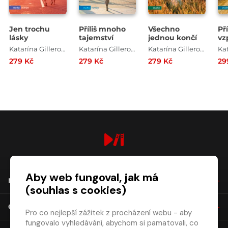
Jen trochu
Příliš mnoho
Všechno
Př
lásky
tajemství
jednou končí
vz
Katarína Gillerová
Katarína Gillerová
Katarína Gillerová
279 Kč
279 Kč
279 Kč
29
digiport.cz © 2026
Aby web fungoval, jak má
NÁKUP
(souhlas s cookies)
O SPOLEČNOSTI
Pro co nejlepší zážitek z procházení webu - aby
fungovalo vyhledávání, abychom si pamatovali, co