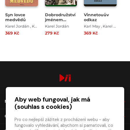
Syn lovce
Dobrodružství
Vinnetouův
medvědů
jménem
odkaz
Orient
Karel Jordán , Karl May
Karel Jordán
Karl May , Karel Jordán
369 Kč
279 Kč
369 Kč
digiport.cz © 2026
Aby web fungoval, jak má
NÁKUP
(souhlas s cookies)
O SPOLEČNOSTI
Pro co nejlepší zážitek z procházení webu - aby
fungovalo vyhledávání, abychom si pamatovali, co