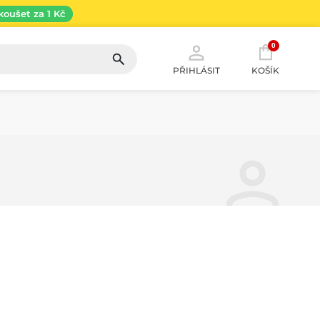
koušet za 1 Kč
0
PŘIHLÁSIT
KOŠÍK