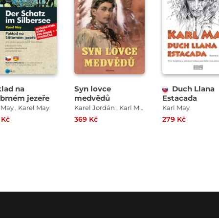
lad na
Syn lovce
Duch Llana
íbrném jezeře
medvědů
Estacada
 May , Karel May
Karel Jordán , Karl May
Karl May
 Kč
369 Kč
279 Kč