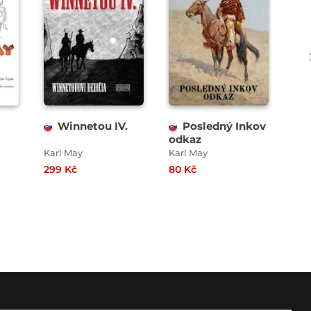
Winnetou IV.
Posledný Inkov
odkaz
ka
Karl May
Karl May
Kar
299 Kč
80 Kč
37 