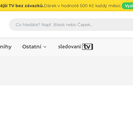
jší TV bez závazků.
Dárek v hodnotě 500 Kč každý měsíc.
Vyz
Vyhledávání
nihy
Ostatní