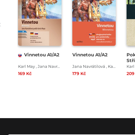
Vinnetou A1/A2
Vinnetou A1/A2
Pok
Stř
Karl May , Jana Navrátilová , Karel May
Jana Navrátilová , Karl May
Karl
169 Kč
179 Kč
209