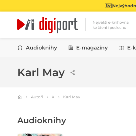
Nejvýhodně
Největší e-knihovna
ke čtení i poslechu
Kategorie
Audioknihy
E-magazíny
E-k
Karl May
Autoři
K
Karl May
Audioknihy