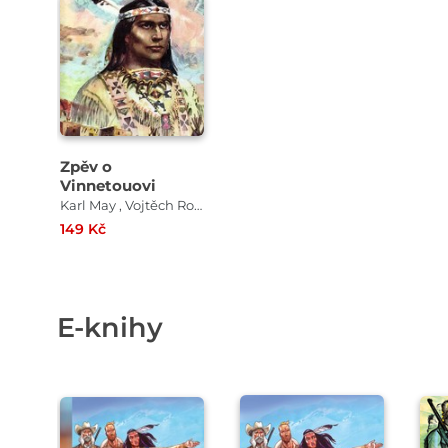
Zpěv o
Vinnetouovi
Karl May , Vojtěch Ron , Jiří Prýmek , František Peterka , Miloš Bílek , Vladimír Volek , Jaromír Ptáček
149 Kč
E-knihy