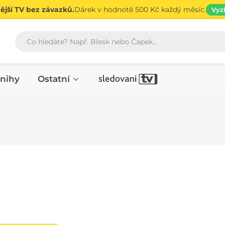
jší TV bez závazků.
Dárek v hodnotě 500 Kč každý měsíc.
Vyz
Vyhledávání
nihy
Ostatní