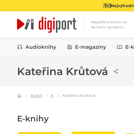
Nejvýhodně
Největší e-knihovna
ke čtení i poslechu
Kategorie
Audioknihy
E-magazíny
E-k
Kateřina Krůtová
Autoři
K
Kateřina Krůtová
E-knihy