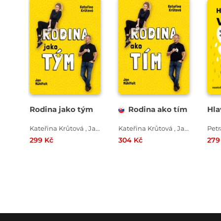
Rodina jako tým
Rodina ako tím
Hla
Kateřina Krůtová , Jan Mühlfeit
Kateřina Krůtová , Jan Mühlfeit
299 Kč
304 Kč
279