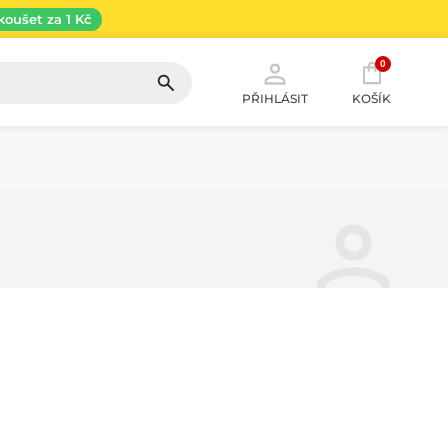
koušet za 1 Kč
0
PŘIHLÁSIT
KOŠÍK