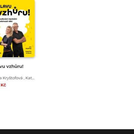
vu vzhůru!
Petra Kryštofová , Kateřina Krůtová , Jan Mühlfeit
 Kč