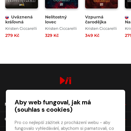
Uväznená
Nelítostný
Vzpurná
kráľovná
lovec
čarodějka
Na
Kristen Ciccarelli
Kristen Ciccarelli
Kristen Ciccarelli
Kri
279 Kč
329 Kč
349 Kč
27
digiport.cz © 2026
Aby web fungoval, jak má
NÁKUP
(souhlas s cookies)
O SPOLEČNOSTI
Pro co nejlepší zážitek z procházení webu - aby
fungovalo vyhledávání, abychom si pamatovali, co