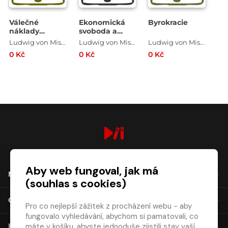
Válečné
Ekonomická
Byrokracie
náklady
svoboda a
ekonomiky a
intervencionismus
Ludwig von Mises
Ludwig von Mises
Ludwig von Mises
inflace
0 Kč
0 Kč
0 Kč
digiport.cz © 2026
Aby web fungoval, jak má
NÁKUP
(souhlas s cookies)
O SPOLEČNOSTI
Pro co nejlepší zážitek z procházení webu - aby
fungovalo vyhledávání, abychom si pamatovali, co
máte v košíku, abyste jednoduše zjistili stav vaší
KONTAKT