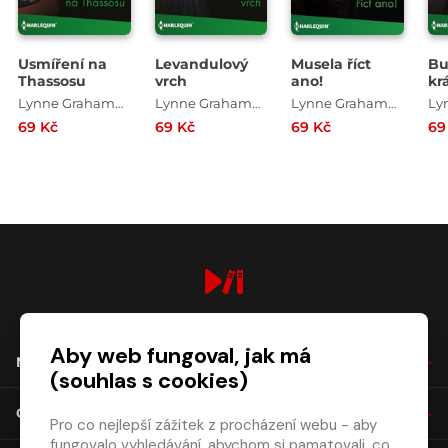
Usmíření na
Levandulový
Musela říct
Bu
Thassosu
vrch
ano!
kr
Lynne Grahamová
Lynne Grahamová
Lynne Grahamová
69 Kč
69 Kč
69 Kč
69
digiport.cz © 2026
Aby web fungoval, jak má
NÁKUP
(souhlas s cookies)
O SPOLEČNOSTI
Pro co nejlepší zážitek z procházení webu - aby
fungovalo vyhledávání, abychom si pamatovali, co