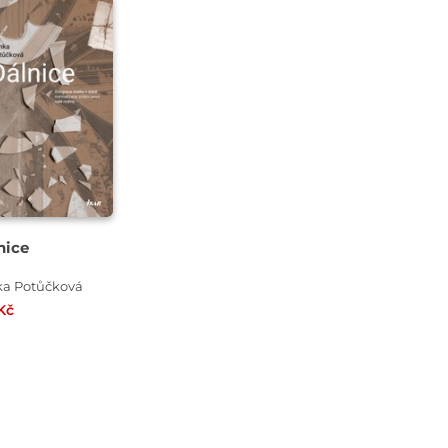
nice
ka Potůčková
Kč