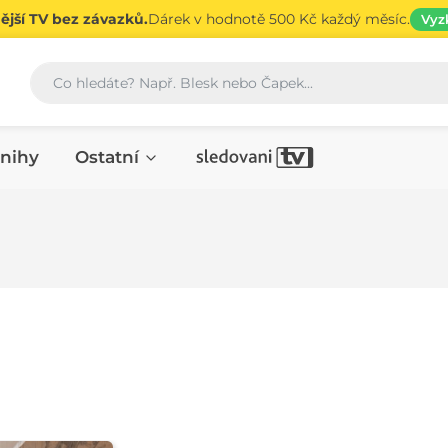
jší TV bez závazků.
Dárek v hodnotě 500 Kč každý měsíc.
Vyz
Vyhledávání
nihy
Ostatní