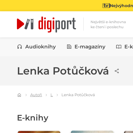
Nejvýhodně
Největší e-knihovna
ke čtení i poslechu
Kategorie
Audioknihy
E-magazíny
E-k
Lenka Potůčková
Autoři
L
Lenka Potůčková
E-knihy