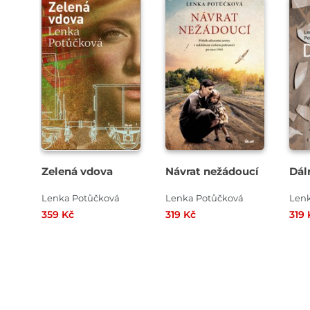
Zelená vdova
Návrat nežádoucí
Dál
Lenka Potůčková
Lenka Potůčková
Len
359 Kč
319 Kč
319 