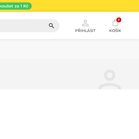
koušet za 1 Kč
0
PŘIHLÁSIT
KOŠÍK