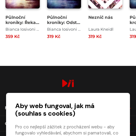
Půlnoční
Půlnoční
Neznič nás
Pů
kroniky: Řeka
kroniky: Odstín
kr
času
smrti
př
Bianca Iosivoni , Laura Kneidl
Bianca Iosivoni , Laura Kneidl
Laura Kneidl
359 Kč
319 Kč
319 Kč
31
digiport.cz © 2026
Aby web fungoval, jak má
NÁKUP
(souhlas s cookies)
O SPOLEČNOSTI
Pro co nejlepší zážitek z procházení webu - aby
fungovalo vyhledávání, abychom si pamatovali, co