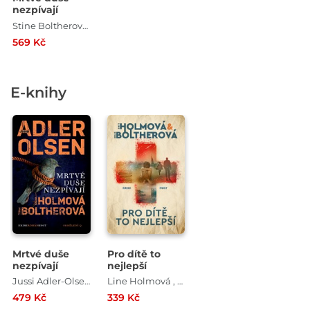
nezpívají
Stine Boltherová , Line Holmová , Jussi Adler-Olsen
569 Kč
E-knihy
Mrtvé duše
Pro dítě to
nezpívají
nejlepší
Jussi Adler-Olsen , Line Holmová , Stine Boltherová
Line Holmová , Stine Boltherová
479 Kč
339 Kč