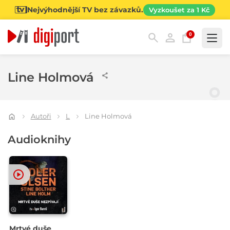
Nejvýhodnější TV bez závazků.
Vyzkoušet za 1 Kč
0
Kategorie
Line Holmová
Autoři
L
Line Holmová
Audioknihy
Mrtvé duše