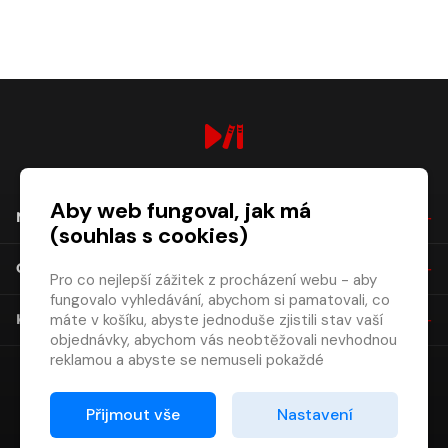
digiport.cz © 2026
Aby web fungoval, jak má
NÁKUP
(souhlas s cookies)
O SPOLEČNOSTI
Pro co nejlepší zážitek z procházení webu - aby
fungovalo vyhledávání, abychom si pamatovali, co
máte v košíku, abyste jednoduše zjistili stav vaší
KONTAKT
objednávky, abychom vás neobtěžovali nevhodnou
reklamou a abyste se nemuseli pokaždé
přihlašovat.
Proto od vás potřebujeme souhlas se
Přijmout vše
Nastavení
zpracováním souborů cookies
, tj. malých souborů,