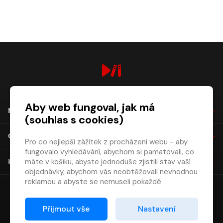
digiport.cz © 2026
Aby web fungoval, jak má
NÁKUP
(souhlas s cookies)
O SPOLEČNOSTI
Pro co nejlepší zážitek z procházení webu - aby
fungovalo vyhledávání, abychom si pamatovali, co
máte v košíku, abyste jednoduše zjistili stav vaší
KONTAKT
objednávky, abychom vás neobtěžovali nevhodnou
reklamou a abyste se nemuseli pokaždé
přihlašovat.
Proto od vás potřebujeme souhlas se
Přijmout vše
Nastavení
zpracováním souborů cookies
, tj. malých souborů,