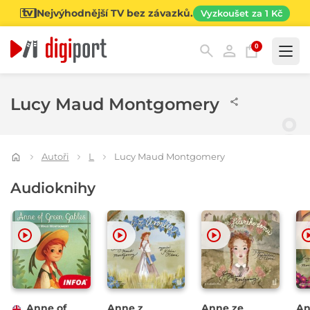
Nejvýhodnější TV bez závazků.
Vyzkoušet za 1 Kč
0
Kategorie
Lucy Maud Montgomery
Autoři
L
Lucy Maud Montgomery
Audioknihy
Anne of
Anne z
Anne ze
An