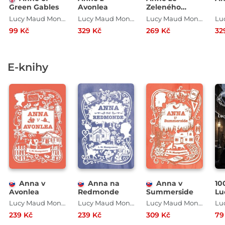
Green Gables
Avonlea
Zeleného
domu
Lucy Maud Montgomery
Lucy Maud Montgomery
Lucy Maud Montgomery
99 Kč
329 Kč
269 Kč
32
E-knihy
Anna v
Anna na
Anna v
10
Avonlea
Redmonde
Summerside
Lu
Mo
Lucy Maud Montgomery
Lucy Maud Montgomery
Lucy Maud Montgomery
239 Kč
239 Kč
309 Kč
79