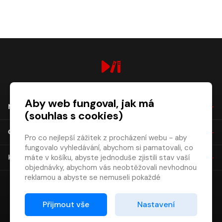
digiport.cz © 2026
Aby web fungoval, jak má
NÁKUP
(souhlas s cookies)
O SPOLEČNOSTI
Pro co nejlepší zážitek z procházení webu - aby
fungovalo vyhledávání, abychom si pamatovali, co
máte v košíku, abyste jednoduše zjistili stav vaší
KONTAKT
objednávky, abychom vás neobtěžovali nevhodnou
reklamou a abyste se nemuseli pokaždé
přihlašovat.
Proto od vás potřebujeme souhlas se
Přijmout vše
Nastavení
zpracováním souborů cookies
, tj. malých souborů,