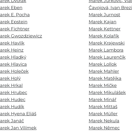
arek Dvořák
Marek Jurkovič, Vla
arek Eben
Čavojová, Ivan Brez
arek E. Pocha
Marek Jurnost
arek Epstein
Marek Kajan
arek Fichtner
Marek Kettner
arek Gwozdziewicz
Marek Kolařík
arek Havlík
Marek Krajewski
arek Heinz
Marek Lambora
arek Hladký
Marek Laurenčík
arek Hlavica
Marek Lollok
arek Holeček
Marek Mahler
arek Holý
Marek Matějka
arek Hrkal
Marek Mičke
arek Hrubec
Marek Mikulášek
arek Hudec
Marek Minář
arek Hudík
Marek Mittaš
arek Hyena Eliáš
Marek Müller
arek Janáč
Marek Nekula
arek Jan Vilímek
Marek Němec