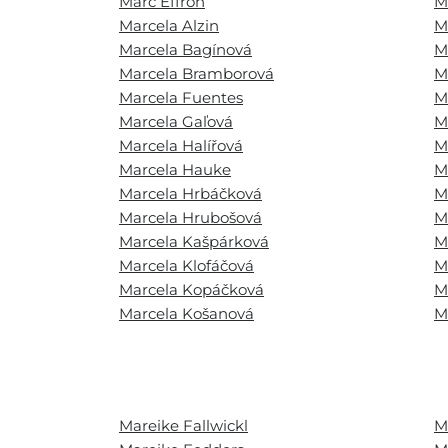
Marc Effron
M
Marcela Alzin
M
Marcela Bagínová
M
Marcela Bramborová
M
Marcela Fuentes
M
Marcela Gaľová
M
Marcela Halířová
M
Marcela Hauke
M
Marcela Hrbáčková
M
Marcela Hrubošová
M
Marcela Kašpárková
M
Marcela Klofáčová
M
Marcela Kopáčková
M
Marcela Košanová
M
Mareike Fallwickl
M