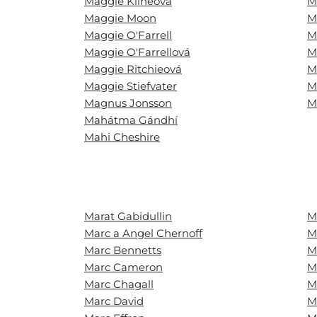
Maggie Klineová
M
Maggie Moon
M
Maggie O'Farrell
M
Maggie O'Farrellová
M
Maggie Ritchieová
M
Maggie Stiefvater
M
Magnus Jonsson
M
Mahátma Gándhí
Mahi Cheshire
Marat Gabidullin
M
Marc a Angel Chernoff
M
Marc Bennetts
M
Marc Cameron
M
Marc Chagall
M
Marc David
M