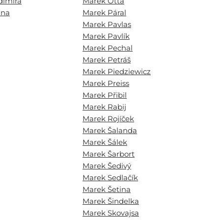
dimíra
Marek Otta
ina
Marek Páral
Marek Pavlas
Marek Pavlík
Marek Pechal
Marek Petráš
Marek Piedziewicz
Marek Preiss
Marek Přibil
Marek Rabij
Marek Rojíček
Marek Šalanda
Marek Šálek
Marek Šarbort
Marek Šedivý
Marek Sedlačík
Marek Šetina
Marek Šindelka
Marek Skovajsa