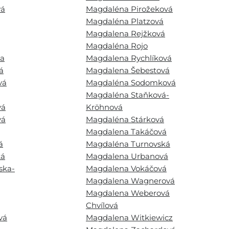
vá
Magdaléna Pirožeková
Magdaléna Platzová
Magdalena Rejžková
Magdaléna Rojo
a
Magdalena Rychlíková
á
Magdalena Šebestová
vá
Magdaléna Sodomková
Magdaléna Staňková-
vá
Kröhnová
vá
Magdaléna Stárková
Magdalena Takáčová
á
Magdaléna Turnovská
ká
Magdalena Urbanová
ska-
Magdalena Vokáčová
Magdalena Wagnerová
Magdalena Weberová
Chvílová
vá
Magdalena Witkiewicz