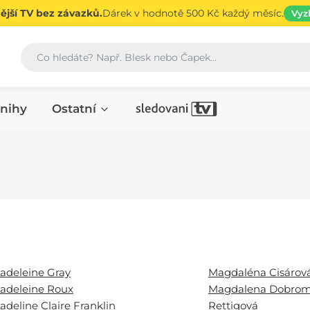
jší TV bez závazků.
Dárek v hodnotě 500 Kč každý měsíc.
Vyz
Vyhledávání
nihy
Ostatní
adeleine Gray
Magdaléna Cisárov
adeleine Roux
Magdalena Dobrom
adeline Claire Franklin
Rettigová