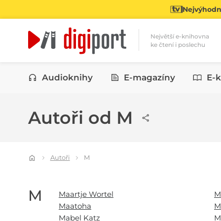
Nejvýhodně
Největší e-knihovna
ke čtení i poslechu
Kategorie
Audioknihy
E-magazíny
E-k
Autoři od M
Autoři
M
M
Maartje Wortel
M
Maatoha
M
Mabel Katz
M