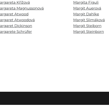
argareta Křížová
Margita Figuli
argareta Magnussonová
Margit Auerová
argaret Atwood
Margit Dahlke
argaret Atwoodová
Margit Slimáková
argaret Dickinson
Margit Steiborn
argarete Schrüfer
Margit Steinborn