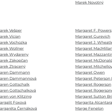
Marek Novotný
arek Vešper
Margaret F. Powers
arek Vician
Margaret Gurevich
arek Vochozka
Margaret J. Wheatl
arek Wollner
Margaret MacMilla
arek Wydareny
Margaret Mazzantin
arek Zákopčan
Margaret McDonal
arek Ztracený
Margaret Mitchello
aren Dammann
Margaret Owen
aren Dammannová
Margaret Peterson
aren Gottschalk
Margaret Rogerson
aren Gottschalková
Margaret Rogerson
aren von Klitzing
Margaret Sutton Br
argalit Foxová
Margarita Alcantar
argaréta Černáková
Marge Fenelon