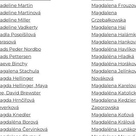
adeline Martin
Magdalena Frouzo
adeline Martinová
Magdalena
adeline Miller
Grzebałkowska
adeline Vadkerty
Magdalena Hai
adla Pospíšilová
Magdalena Halámk
arasová
Magdalena Hankov
ads Peder Nordbo
Magdaléna Havlíko
ads Pettersen
Magdaléna Hladká
aeve Binchy
Magdaléna Horáko
agalena Stachula
Magdalena Jelínko
agda Hellinger
Nováková
agda Hellinger, Maya
Magdalena Karelov
ee, David Brewster
Magdaléna Katolic
agda Hrnčířová
Magdalena Kędzier
everková
Zaporowska
agda Knedler
Magdalena Koťová
agdaléna Borová
Magdaléna Králová
agdaléna Červinková
Magdaléna Lunáko