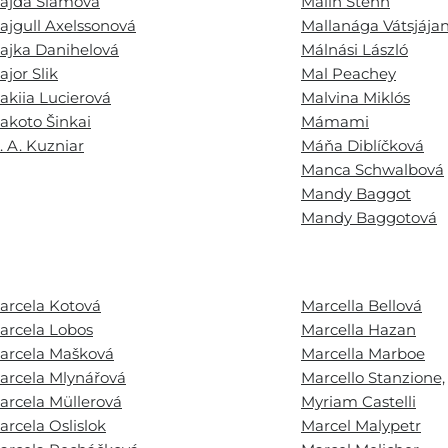
ajda Slámová
Malin Stehn
ajgull Axelssonová
Mallanága Vátsjája
ajka Danihelová
Málnási László
ajor Slik
Mal Peachey
akiia Lucierová
Malvina Miklós
akoto Šinkai
Mámami
. A. Kuzniar
Máňa Diblíčková
Manca Schwalbová
Mandy Baggot
Mandy Baggotová
arcela Kotová
Marcella Bellová
arcela Lobos
Marcella Hazan
arcela Mašková
Marcella Marboe
arcela Mlynářová
Marcello Stanzione,
arcela Müllerová
Myriam Castelli
arcela Oslislok
Marcel Malypetr