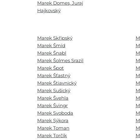
Marek Domes, Juraj
Hajkovský
Marek Skřipský
M
Marek Šmíd
M
Marek Šnabl
M
Marek Šolmes Srazil
M
Marek Špot
M
Marek Šťastný
M
Marek Štiavnický
M
Marek Sušický
M
Marek Švehla
M
Marek Švingr
M
Marek Svoboda
M
Marek Sýkora
M
Marek Toman
M
Marek Torčík
M