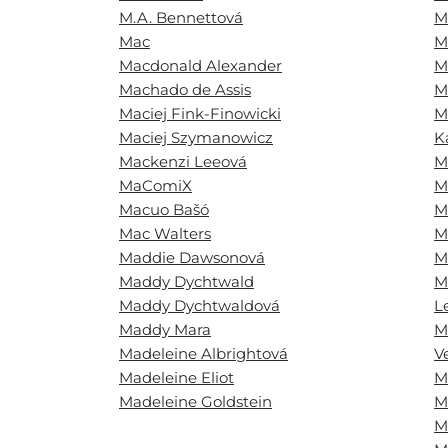
M.A. Bennettová
M
Mac
M
Macdonald Alexander
M
Machado de Assis
M
Maciej Fink-Finowicki
M
Maciej Szymanowicz
K
Mackenzi Leeová
M
MaComiX
M
Macuo Bašó
M
Mac Walters
M
Maddie Dawsonová
M
Maddy Dychtwald
M
Maddy Dychtwaldová
L
Maddy Mara
M
Madeleine Albrightová
V
Madeleine Eliot
M
Madeleine Goldstein
M
M