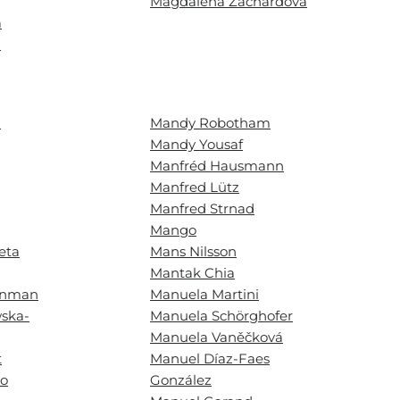
Magdalena Zachardová
á
á
á
Mandy Robotham
Mandy Yousaf
Manfréd Hausmann
Manfred Lütz
Manfred Strnad
Mango
eta
Mans Nilsson
Mantak Chia
rnman
Manuela Martini
wska-
Manuela Schörghofer
Manuela Vaněčková
t
Manuel Díaz-Faes
to
González