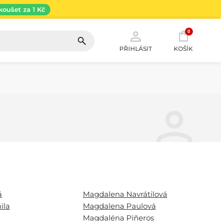
koušet za 1 Kč
0
PŘIHLÁSIT
KOŠÍK
á
Magdalena Navrátilová
ila
Magdalena Paulová
Magdaléna Piñeros