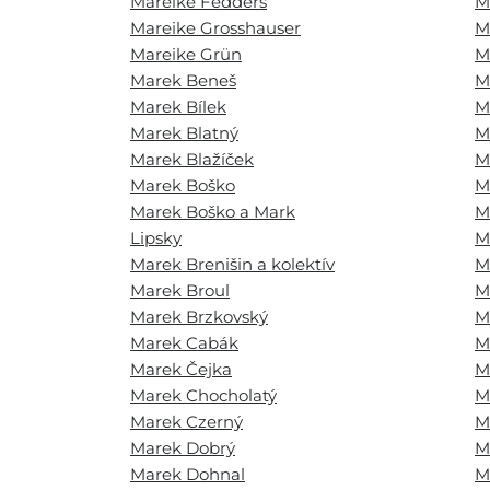
Mareike Fedders
M
Mareike Grosshauser
M
Mareike Grün
M
Marek Beneš
M
Marek Bílek
M
Marek Blatný
M
Marek Blažíček
M
Marek Boško
M
Marek Boško a Mark
M
Lipsky
M
Marek Brenišin a kolektív
M
Marek Broul
M
Marek Brzkovský
M
Marek Cabák
M
Marek Čejka
M
Marek Chocholatý
M
Marek Czerný
M
Marek Dobrý
M
Marek Dohnal
M