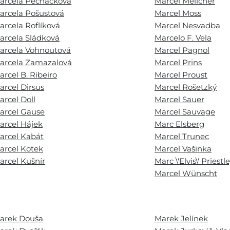
arcela Pecháčková
Marcel Melicher
arcela Pošustová
Marcel Moss
arcela Roflíková
Marcel Nesvadba
arcela Sládková
Marcelo F. Vela
arcela Vohnoutová
Marcel Pagnol
arcela Zamazalová
Marcel Prins
arcel B. Ribeiro
Marcel Proust
arcel Dirsus
Marcel Rošetzký
arcel Doll
Marcel Sauer
arcel Gause
Marcel Sauvage
arcel Hájek
Marc Elsberg
arcel Kabát
Marcel Trunec
arcel Kotek
Marcel Vašinka
arcel Kušnír
Marc \'Elvis\' Priestl
Marcel Wünscht
arek Douša
Marek Jelínek