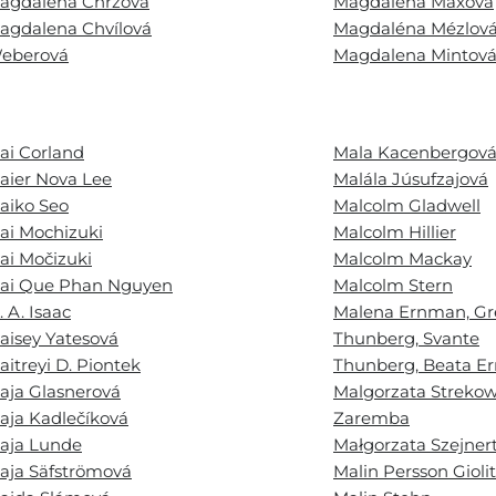
agdalena Chrzová
Magdalena Maxová
agdalena Chvílová
Magdaléna Mézlov
eberová
Magdalena Mintov
ai Corland
Mala Kacenbergov
aier Nova Lee
Malála Júsufzajová
aiko Seo
Malcolm Gladwell
ai Mochizuki
Malcolm Hillier
ai Močizuki
Malcolm Mackay
ai Que Phan Nguyen
Malcolm Stern
. A. Isaac
Malena Ernman, Gr
aisey Yatesová
Thunberg, Svante
aitreyi D. Piontek
Thunberg, Beata E
aja Glasnerová
Malgorzata Streko
aja Kadlečíková
Zaremba
aja Lunde
Małgorzata Szejner
aja Säfströmová
Malin Persson Gioli