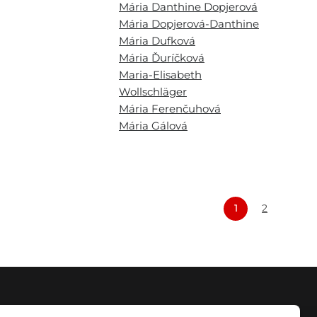
Mária Danthine Dopjerová
Mária Dopjerová-Danthine
Mária Dufková
Mária Ďuríčková
Maria-Elisabeth
Wollschläger
Mária Ferenčuhová
Mária Gálová
1
2