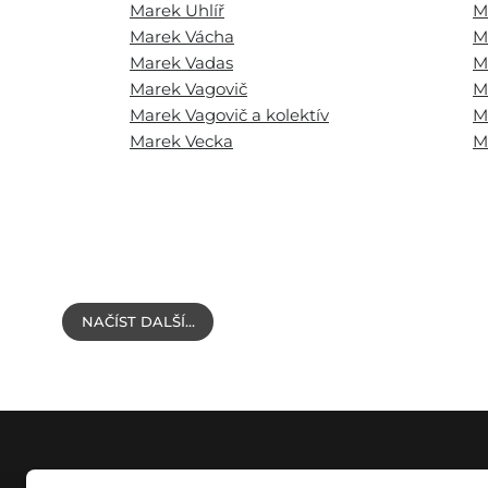
Marek Uhlíř
M
Marek Vácha
M
Marek Vadas
M
Marek Vagovič
M
Marek Vagovič a kolektív
M
Marek Vecka
M
NAČÍST DALŠÍ…