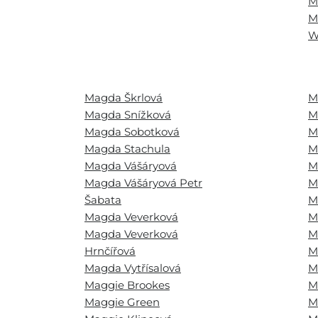
M
M
W
Magda Škrlová
M
Magda Snížková
M
Magda Sobotková
M
Magda Stachula
M
Magda Vášáryová
M
Magda Vášáryová Petr
M
Šabata
M
Magda Veverková
M
Magda Veverková
M
Hrnčířová
M
Magda Vytřísalová
M
Maggie Brookes
M
Maggie Green
M