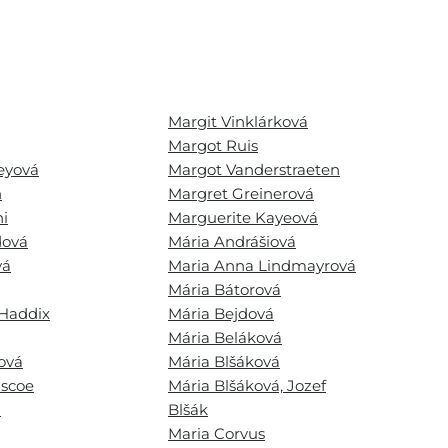
Margit Vinklárková
Margot Ruis
eyová
Margot Vanderstraeten
n
Margret Greinerová
i
Marguerite Kayeová
dová
Mária Andrášiová
vá
Maria Anna Lindmayrová
Mária Bátorová
 Haddix
Mária Bejdová
Mária Beláková
ová
Mária Blšáková
iscoe
Mária Blšáková, Jozef
a
Blšák
Maria Corvus