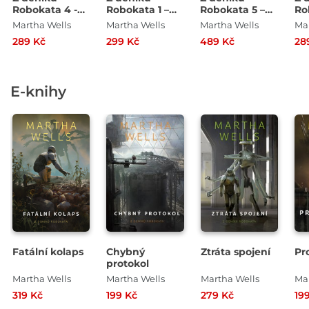
Robokata 4 -
Robokata 1 –
Robokata 5 –
Ro
Strategie
Výpadek
Střet myslí
Pr
Martha Wells
Martha Wells
Martha Wells
Mar
úniku
systémů
289 Kč
299 Kč
489 Kč
28
E-knihy
Fatální kolaps
Chybný
Ztráta spojení
Pr
protokol
Martha Wells
Martha Wells
Martha Wells
Ma
319 Kč
199 Kč
279 Kč
19