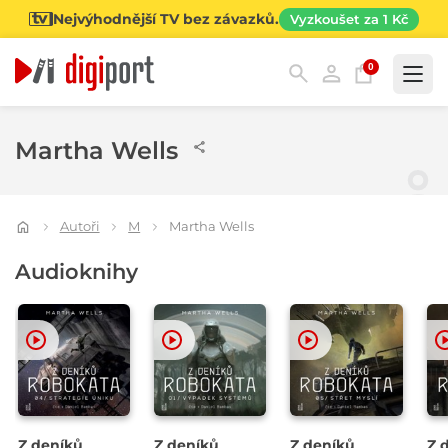
Nejvýhodnější TV bez závazků.
Vyzkoušet za 1 Kč
0
Kategorie
Martha Wells
Autoři
M
Martha Wells
Audioknihy
Z deníků
Z deníků
Z deníků
Z 