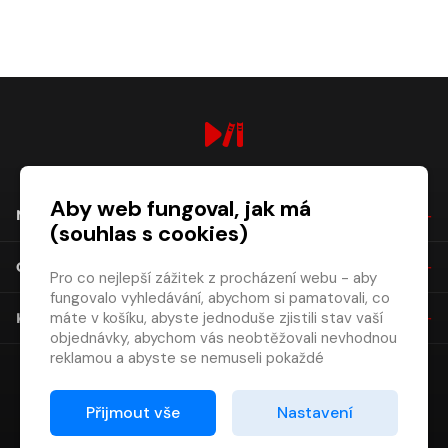
digiport.cz © 2026
Aby web fungoval, jak má
NÁKUP
(souhlas s cookies)
O SPOLEČNOSTI
Pro co nejlepší zážitek z procházení webu - aby
fungovalo vyhledávání, abychom si pamatovali, co
máte v košíku, abyste jednoduše zjistili stav vaší
KONTAKT
objednávky, abychom vás neobtěžovali nevhodnou
reklamou a abyste se nemuseli pokaždé
přihlašovat.
Proto od vás potřebujeme souhlas se
Přijmout vše
Nastavení
zpracováním souborů cookies
, tj. malých souborů,