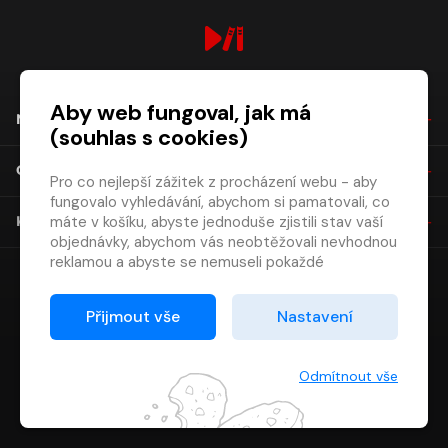
digiport.cz © 2026
Aby web fungoval, jak má
NÁKUP
(souhlas s cookies)
O SPOLEČNOSTI
Pro co nejlepší zážitek z procházení webu - aby
fungovalo vyhledávání, abychom si pamatovali, co
máte v košíku, abyste jednoduše zjistili stav vaší
KONTAKT
objednávky, abychom vás neobtěžovali nevhodnou
reklamou a abyste se nemuseli pokaždé
přihlašovat.
Proto od vás potřebujeme souhlas se
Přijmout vše
Nastavení
zpracováním souborů cookies
, tj. malých souborů,
které se dočasně ukládají ve vašem prohlížeči.
Děkujeme, že nám ho dáte a pomůžete nám tak
Odmítnout vše
web zlepšovat.