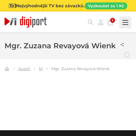
Nejvýhodnější TV bez závazků.
Vyzkoušet za 1 Kč
0
Kategorie
Mgr. Zuzana Revayová Wienk
Autoři
M
Mgr. Zuzana Revayová Wienk