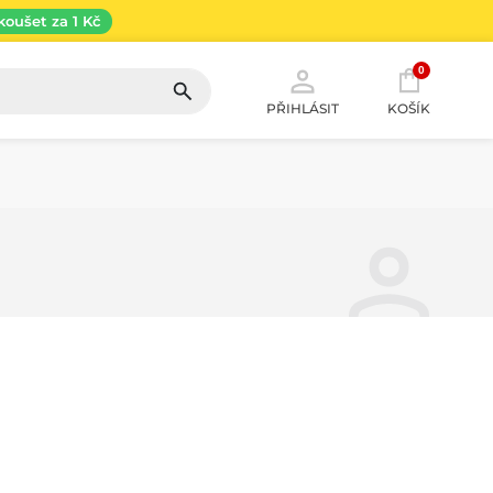
koušet za 1 Kč
0
PŘIHLÁSIT
KOŠÍK