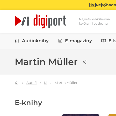
Nejvýhodně
Největší e-knihovna
ke čtení i poslechu
Kategorie
Audioknihy
E-magazíny
E-k
Martin Müller
Autoři
M
Martin Müller
E-knihy