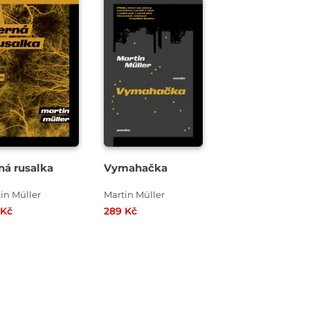
ná rusalka
Vymahačka
in Müller
Martin Müller
 Kč
289 Kč