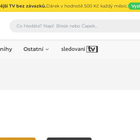
jší TV bez závazků.
Dárek v hodnotě 500 Kč každý měsíc.
Vyz
Vyhledávání
nihy
Ostatní