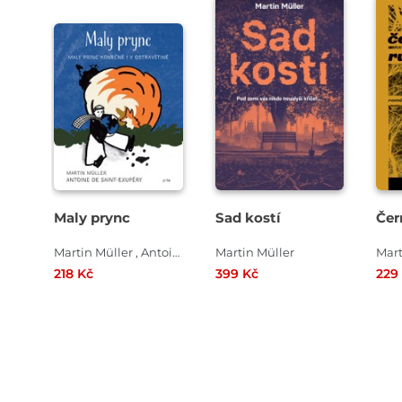
Maly prync
Sad kostí
Čer
Martin Müller , Antoine De Saint Exupéry
Martin Müller
Mart
218 Kč
399 Kč
229