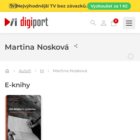
Nejvýhodnější TV bez závazků.
Vyzkoušet za 1 Kč
0
Kategorie
Martina Nosková
Autoři
M
Martina Nosková
E-knihy