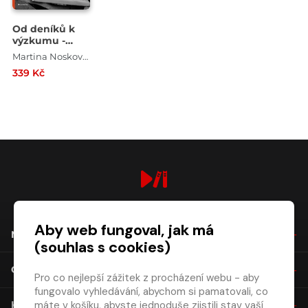
Od deníků k
výzkumu -
Metodologie
Martina Nosková , Lucie Jarkovská
sociálních věd
339 Kč
interaktivně
digiport.cz © 2026
Aby web fungoval, jak má
NÁKUP
(souhlas s cookies)
O SPOLEČNOSTI
Pro co nejlepší zážitek z procházení webu - aby
fungovalo vyhledávání, abychom si pamatovali, co
máte v košíku, abyste jednoduše zjistili stav vaší
KONTAKT