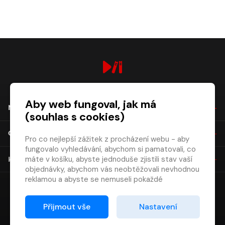
digiport.cz © 2026
Aby web fungoval, jak má
NÁKUP
(souhlas s cookies)
O SPOLEČNOSTI
Pro co nejlepší zážitek z procházení webu - aby
fungovalo vyhledávání, abychom si pamatovali, co
máte v košíku, abyste jednoduše zjistili stav vaší
KONTAKT
objednávky, abychom vás neobtěžovali nevhodnou
reklamou a abyste se nemuseli pokaždé
přihlašovat.
Proto od vás potřebujeme souhlas se
Přijmout vše
Nastavení
zpracováním souborů cookies
, tj. malých souborů,